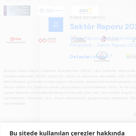
KÜME DUYURUSU
Sektör Raporu 20
Sektör Raporu Raylı Sistemlerde
Perspektif – Sektör Raporu 2025
gelecek perspektifi açısından ka
Detayları incele
Anadolu Raylı Ulaşım Sistemleri Kümelenmesi (ARUS), raylı sistemler sektöründe faal
kümelenmelerinden biridir. Güçlü bir üretim ve inovasyon ekosistemi olan OSTİM'i
elektrifikasyon çözümleri ve raylı ulaşım altyapıları alanlarında faaliyet gösteren pay
artıran önemli bir platform olarak çalışmalarını sürdürmektedir. ARUS; Ar-Ge projeler
sanayi, teknoloji ve kümelenme deneyiminden güç alan yapı; raylı sistem araçları, demi
sunmaktadır. Türkiye'nin raylı ulaşım ekosistemini güçlendirmeyi hedefleyen ARUS,
yürütmektedir.
G
Bu sitede kullanılan çerezler hakkında