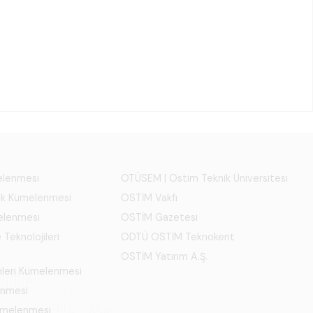
melenmesi
OTÜSEM | Ostim Teknik Üniversitesi
ık Kümelenmesi
OSTİM Vakfı
elenmesi
OSTİM Gazetesi
 Teknolojileri
ODTÜ OSTİM Teknokent
OSTİM Yatırım A.Ş.
mleri Kümelenmesi
enmesi
Kümelenmesi