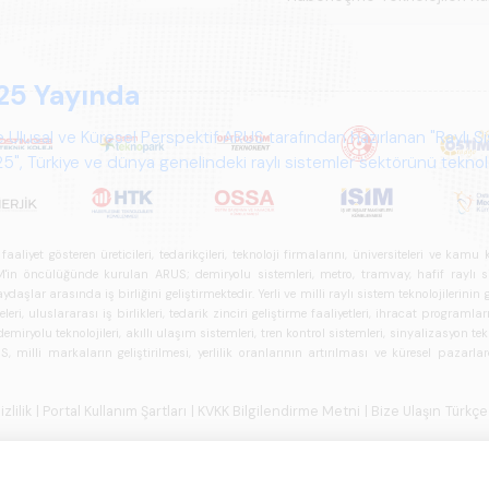
25 Yayında
 Ulusal ve Küresel Perspektif ARUS tarafından hazırlanan "Raylı S
", Türkiye ve dünya genelindeki raylı sistemler sektörünü teknoloj
psamlı biçimde ele alan bir referans çalışmasıdır.
iyet gösteren üreticileri, tedarikçileri, teknoloji firmalarını, üniversiteleri ve kam
n öncülüğünde kurulan ARUS; demiryolu sistemleri, metro, tramvay, hafif raylı sistem
daşlar arasında iş birliğini geliştirmektedir. Yerli ve milli raylı sistem teknolojilerin
i, uluslararası iş birlikleri, tedarik zinciri geliştirme faaliyetleri, ihracat programla
ryolu teknolojileri, akıllı ulaşım sistemleri, tren kontrol sistemleri, sinyalizasyon tekn
 milli markaların geliştirilmesi, yerlilik oranlarının artırılması ve küresel pazarl
izlilik
| Portal Kullanım Şartları
| KVKK Bilgilendirme Metni
| Bize Ulaşın
Türkçe