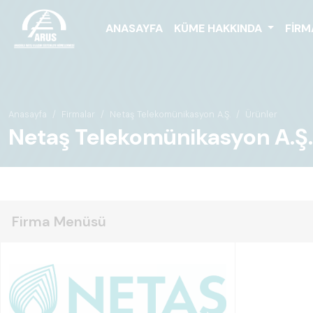
ANASAYFA
KÜME HAKKINDA
FIRM
Anasayfa
Firmalar
Netaş Telekomünikasyon A.Ş.
Ürünler
Netaş Telekomünikasyon A.Ş. 
Firma Menüsü