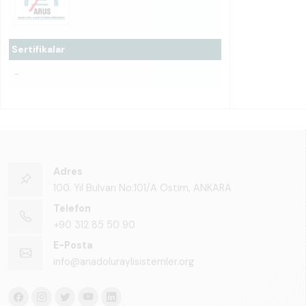
Sertifikalar
-
Adres
100. Yıl Bulvarı No:101/A Ostim, ANKARA
Telefon
+90 312 85 50 90
E-Posta
info@anadoluraylisistemler.org