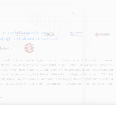
istemlerde Ulusal ve Küresel
i eğilimleri, ekosistem yapısı ve
u kurumlarını ortak hedefler doğrultusunda bir araya getiren Türkiye'nin öncü sektör
ler, yüksek hızlı trenler, lokomotifler, vagon üretimi, sinyalizasyon sistemleri,
in geliştirilmesini hedefleyen ARUS, Türkiye'nin raylı ulaşım sanayisinin rekabet gücünü
rı ve sanayi-üniversite iş birlikleriyle üyelerine katma değer sağlamaktadır. OSTİM'in
olojileri ve ulaşım altyapıları alanlarında yenilikçi çözümlerin geliştirilmesine katkı
arda rekabet edebilen raylı sistem çözümlerinin yaygınlaştırılması için çalışmalar