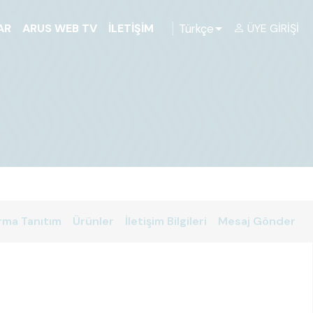
Türkçe
AR
ARUS WEB TV
İLETIŞIM
ÜYE GIRIŞI
rma Tanıtım
Ürünler
İletişim Bilgileri
Mesaj Gönder