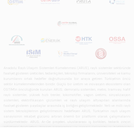
Anadolu Raylı Ulaşım Sistemleri Kümelenmesi (ARUS), raylı sistemler sektöründe
faaliyet gösteren üreticileri, tedarikçileri, teknoloji firmalarını, üniversiteleri ve kamu
kurumlarını ortak hedefler doğrultusunda bir araya getiren Türkiye'nin öncü
sektör kümelenmelerinden biridir. Güçlü bir üretim ve inovasyon ekosistemi olan
OSTİM'in öncülüğünde kurulan ARUS; demiryolu sistemleri, metro, tramvay, hafif
raylı sistemler, yüksek hızlı trenler, lokomotifler, vagon üretimi, sinyalizasyon
sistemleri, elektrifikasyon çözümleri ve raylı ulaşım altyapıları alanlarında
faaliyet gösteren paydaşlar arasında iş birliğini geliştirmektedir. Yerli ve milli raylı
sistem teknolojilerinin geliştirilmesini hedefleyen ARUS, Türkiye'nin raylı ulaşım
sanayisinin rekabet gücünü artıran önemli bir platform olarak çalışmalarını
sürdürmektedir. ARUS; Ar-Ge projeleri, uluslararası iş birlikleri, tedarik zinciri
geliştirme faaliyetleri, ihracat programları ve sanayi-üniversite iş birlikleriyle
üyelerine katma değer sağlamaktadır. OSTİM'in sanayi, teknoloji ve kümelenme