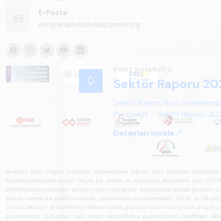
E-Posta
info@anadoluraylisistemler.org
KÜME DUYURUSU
Sektör Raporu 20
Sektör Raporu Raylı Sistemlerde
Perspektif – Sektör Raporu 2025
gelecek perspektifi açısından ka
Detayları incele
Anadolu Raylı Ulaşım Sistemleri Kümelenmesi (ARUS), raylı sistemler sektöründe faal
kümelenmelerinden biridir. Güçlü bir üretim ve inovasyon ekosistemi olan OSTİM'i
elektrifikasyon çözümleri ve raylı ulaşım altyapıları alanlarında faaliyet gösteren pay
artıran önemli bir platform olarak çalışmalarını sürdürmektedir. ARUS; Ar-Ge projeler
sanayi, teknoloji ve kümelenme deneyiminden güç alan yapı; raylı sistem araçları, demi
sunmaktadır. Türkiye'nin raylı ulaşım ekosistemini güçlendirmeyi hedefleyen ARUS,