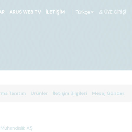
Türkçe
AR
ARUS WEB TV
İLETIŞIM
ÜYE GIRIŞI
rma Tanıtım
Ürünler
İletişim Bilgileri
Mesaj Gönder
 Mühendislik AŞ