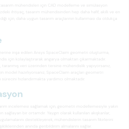
 tasarım mühendisleri için CAD modelleme ve simülasyon
eki ihtiyaç, tasarım mühendisinden hep daha hafif, akıllı ve en
ediği için, daha uygun tasarım araçlarının kullanması da oldukça
e
 üzerine inşa edilen Ansys SpaceClaim geometri oluşturma,
s için kolaylaştırarak angarya olmaktan çıkarmaktadır.
 taranmış veri üzerinden tersine mühendislik yapıyorsanız,
in model hazırlıyorsanız, SpaceClaim araçları geometri
m sürecini hızlandırmakta yardımcı olmaktadır.
asyon
sarım incelemesi sağlamak için, geometri modellemesiyle yakın
 sağlayan bir ortamdır. Yaygın olarak kullanılan akışkanlar,
gulamalarını destekleyerek, mühendislerin tasarım fikirlerini
liklerinden anında geribildirim almalarını sağlar.