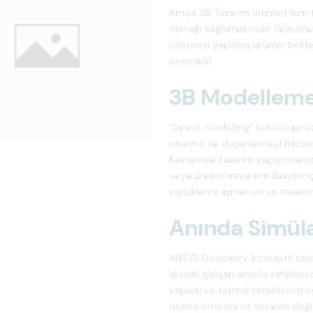
Ansys 3B Tasarım ürünleri tüm
olanağı sağlamaktadır. Günümüzd
iyilemesi yapılmış ürünler bekl
önemlidir.
3B Modellem
“Direct modelling” teknolojisi
onarma ve düzenlemeyi mühendi
Kavramsal tasarım yapıyorsanız,
veya üretim veya simülasyon iç
zorluklarını aşmanıza ve tasarı
Anında Simül
ANSYS Discovery, interaktif ta
akuple çalışan anında simülasyon
yapısal ve termal simülasyon uy
deneylemesini ve tasarım değişik