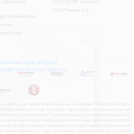
 Teknolojileri
ODTÜ OSTİM Teknokent
OSTİM Yatırım A.Ş.
mleri Kümelenmesi
enmesi
Kümelenmesi
istemlerde Ulusal ve Küresel
i eğilimleri, ekosistem yapısı ve
u kurumlarını ortak hedefler doğrultusunda bir araya getiren Türkiye'nin öncü sektör
ler, yüksek hızlı trenler, lokomotifler, vagon üretimi, sinyalizasyon sistemleri,
in geliştirilmesini hedefleyen ARUS, Türkiye'nin raylı ulaşım sanayisinin rekabet gücünü
rı ve sanayi-üniversite iş birlikleriyle üyelerine katma değer sağlamaktadır. OSTİM'in
olojileri ve ulaşım altyapıları alanlarında yenilikçi çözümlerin geliştirilmesine katkı
arda rekabet edebilen raylı sistem çözümlerinin yaygınlaştırılması için çalışmalar