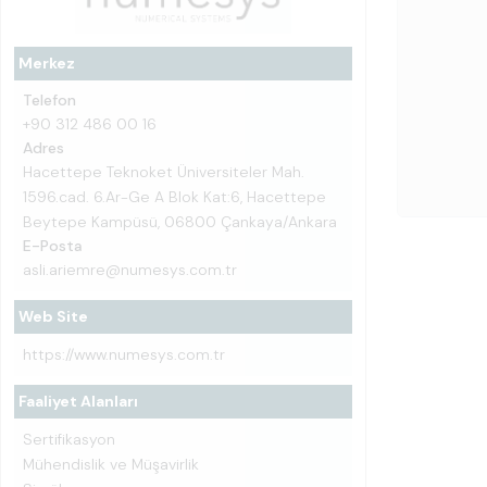
Merkez
Telefon
+90 312 486 00 16
Adres
Hacettepe Teknoket Üniversiteler Mah.
1596.cad. 6.Ar-Ge A Blok Kat:6, Hacettepe
Beytepe Kampüsü, 06800 Çankaya/Ankara
E-Posta
asli.ariemre@numesys.com.tr
Web Site
https://www.numesys.com.tr
Faaliyet Alanları
Sertifikasyon
Mühendislik ve Müşavirlik