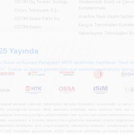
OSTİM Dış Ticaret Günlüğü
Yenilenebilir Enerji ve Çevre
Kümelenmesi
Ostim Teknopark A.Ş.
Anadolu Raylı Ulaşım Siste
OSTİM Spare Parts Inc.
Kauçuk Teknolojileri Kümel
OSTİM Radyo
Haberleşme Teknolojileri 
25 Yayında
 Ulusal ve Küresel Perspektif ARUS tarafından hazırlanan "Raylı S
", Türkiye ve dünya genelindeki raylı sistemler sektörünü teknoloj
psamlı biçimde ele alan bir referans çalışmasıdır.
iyet gösteren üreticileri, tedarikçileri, teknoloji firmalarını, üniversiteleri ve kam
n öncülüğünde kurulan ARUS; demiryolu sistemleri, metro, tramvay, hafif raylı sistem
daşlar arasında iş birliğini geliştirmektedir. Yerli ve milli raylı sistem teknolojilerin
i, uluslararası iş birlikleri, tedarik zinciri geliştirme faaliyetleri, ihracat programla
ryolu teknolojileri, akıllı ulaşım sistemleri, tren kontrol sistemleri, sinyalizasyon tekn
 milli markaların geliştirilmesi, yerlilik oranlarının artırılması ve küresel pazarl