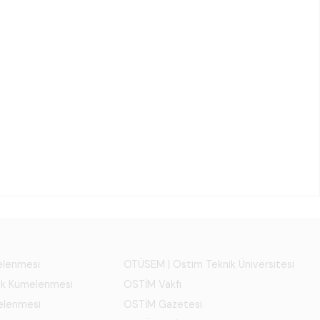
melenmesi
OTÜSEM | Ostim Teknik Üniversitesi
ık Kümelenmesi
OSTİM Vakfı
elenmesi
OSTİM Gazetesi