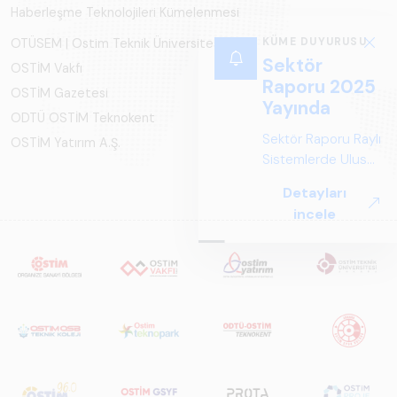
Haberleşme Teknolojileri Kümelenmesi
KÜME DUYURUSU
OTÜSEM | Ostim Teknik Üniversitesi
Sektör
OSTİM Vakfı
Raporu 2025
OSTİM Gazetesi
Yayında
ODTÜ OSTİM Teknokent
Sektör Raporu Raylı
OSTİM Yatırım A.Ş.
Sistemlerde Ulusal
ve Küresel
Detayları
Perspektif ARUS
incele
tarafından
hazırlanan "Raylı
Sistemlerde Ulusal
ve Küresel
Perspektif – Sektör
Raporu 2025",
Türkiye ve dünya
genelindeki raylı
sistemler