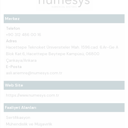
Merkez
Telefon
+90 312 486 00 16
Adres
Hacettepe Teknoket Üniversiteler Mah. 1596.cad. 6.Ar-Ge A
Blok Kat:6, Hacettepe Beytepe Kampüsü, 06800
Çankaya/Ankara
E-Posta
asli.ariemre@numesys.com.tr
Web Site
https://www.numesys.com.tr
Faaliyet Alanları
Sertifikasyon
Mühendislik ve Müşavirlik