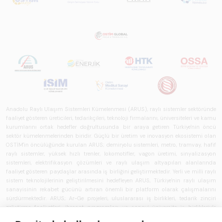
sektörünü teknoloji
eğilimleri,
ekosistem yapısı
ve gelecek
perspektifi
açısından kapsamlı
biçimde ele alan
bir referans
çalışmasıdır.
Anadolu Raylı Ulaşım Sistemleri Kümelenmesi (ARUS), raylı sistemler sektöründe
faaliyet gösteren üreticileri, tedarikçileri, teknoloji firmalarını, üniversiteleri ve kamu
kurumlarını ortak hedefler doğrultusunda bir araya getiren Türkiye'nin öncü
sektör kümelenmelerinden biridir. Güçlü bir üretim ve inovasyon ekosistemi olan
OSTİM'in öncülüğünde kurulan ARUS; demiryolu sistemleri, metro, tramvay, hafif
raylı sistemler, yüksek hızlı trenler, lokomotifler, vagon üretimi, sinyalizasyon
sistemleri, elektrifikasyon çözümleri ve raylı ulaşım altyapıları alanlarında
faaliyet gösteren paydaşlar arasında iş birliğini geliştirmektedir. Yerli ve milli raylı
sistem teknolojilerinin geliştirilmesini hedefleyen ARUS, Türkiye'nin raylı ulaşım
sanayisinin rekabet gücünü artıran önemli bir platform olarak çalışmalarını
sürdürmektedir. ARUS; Ar-Ge projeleri, uluslararası iş birlikleri, tedarik zinciri
geliştirme faaliyetleri, ihracat programları ve sanayi-üniversite iş birlikleriyle
üyelerine katma değer sağlamaktadır. OSTİM'in sanayi, teknoloji ve kümelenme