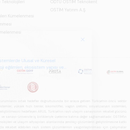
 Teknolojileri
ODTÜ OSTİM Teknokent
OSTİM Yatırım A.Ş.
mleri Kümelenmesi
enmesi
Kümelenmesi
istemlerde Ulusal ve Küresel
i eğilimleri, ekosistem yapısı ve
u kurumlarını ortak hedefler doğrultusunda bir araya getiren Türkiye'nin öncü sektör
ler, yüksek hızlı trenler, lokomotifler, vagon üretimi, sinyalizasyon sistemleri,
in geliştirilmesini hedefleyen ARUS, Türkiye'nin raylı ulaşım sanayisinin rekabet gücünü
rı ve sanayi-üniversite iş birlikleriyle üyelerine katma değer sağlamaktadır. OSTİM'in
olojileri ve ulaşım altyapıları alanlarında yenilikçi çözümlerin geliştirilmesine katkı
arda rekabet edebilen raylı sistem çözümlerinin yaygınlaştırılması için çalışmalar