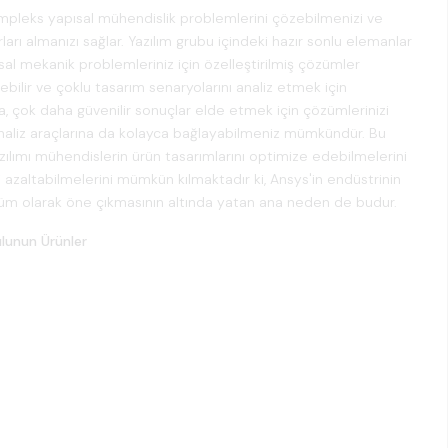
ompleks yapısal mühendislik problemlerini çözebilmenizi ve
rları almanızı sağlar. Yazılım grubu içindeki hazır sonlu elemanlar
pısal mekanik problemleriniz için özelleştirilmiş çözümler
ebilir ve çoklu tasarım senaryolarını analiz etmek için
ca, çok daha güvenilir sonuçlar elde etmek için çözümlerinizi
n analiz araçlarına da kolayca bağlayabilmeniz mümkündür. Bu
zılımı mühendislerin ürün tasarımlarını optimize edebilmelerini
ini azaltabilmelerini mümkün kılmaktadır ki, Ansys'in endüstrinin
züm olarak öne çıkmasının altında yatan ana neden de budur.
lunun Ürünler