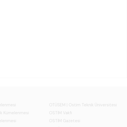
melenmesi
OTÜSEM | Ostim Teknik Üniversitesi
ık Kümelenmesi
OSTİM Vakfı
elenmesi
OSTİM Gazetesi