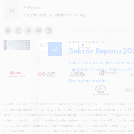
E-Posta
info@anadoluraylisistemler.org
KÜME DUYURUSU
Sektör Raporu 20
Sektör Raporu Raylı Sistemlerde
Perspektif – Sektör Raporu 2025
gelecek perspektifi açısından ka
Detayları incele
Anadolu Raylı Ulaşım Sistemleri Kümelenmesi (ARUS), raylı sistemler sektöründe faal
kümelenmelerinden biridir. Güçlü bir üretim ve inovasyon ekosistemi olan OSTİM'i
elektrifikasyon çözümleri ve raylı ulaşım altyapıları alanlarında faaliyet gösteren pay
artıran önemli bir platform olarak çalışmalarını sürdürmektedir. ARUS; Ar-Ge projeler
sanayi, teknoloji ve kümelenme deneyiminden güç alan yapı; raylı sistem araçları, demi
sunmaktadır. Türkiye'nin raylı ulaşım ekosistemini güçlendirmeyi hedefleyen ARUS,