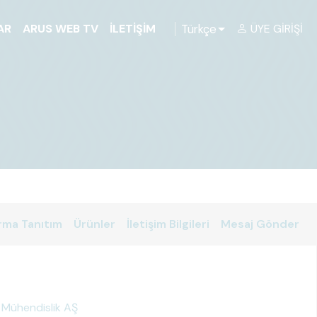
Türkçe
AR
ARUS WEB TV
İLETIŞIM
ÜYE GIRIŞI
rma Tanıtım
Ürünler
İletişim Bilgileri
Mesaj Gönder
 Mühendislik AŞ