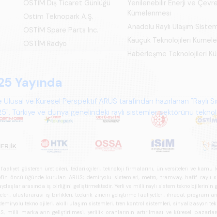
OSTİM Dış Ticaret Günlüğü
Yenilenebilir Enerji ve Çevre
Kümelenmesi
Ostim Teknopark A.Ş.
Anadolu Raylı Ulaşım Siste
OSTİM Spare Parts Inc.
Kauçuk Teknolojileri Kümel
OSTİM Radyo
Haberleşme Teknolojileri 
25 Yayında
 Ulusal ve Küresel Perspektif ARUS tarafından hazırlanan "Raylı S
", Türkiye ve dünya genelindeki raylı sistemler sektörünü teknoloj
psamlı biçimde ele alan bir referans çalışmasıdır.
iyet gösteren üreticileri, tedarikçileri, teknoloji firmalarını, üniversiteleri ve kam
n öncülüğünde kurulan ARUS; demiryolu sistemleri, metro, tramvay, hafif raylı sistem
daşlar arasında iş birliğini geliştirmektedir. Yerli ve milli raylı sistem teknolojilerin
i, uluslararası iş birlikleri, tedarik zinciri geliştirme faaliyetleri, ihracat programla
ryolu teknolojileri, akıllı ulaşım sistemleri, tren kontrol sistemleri, sinyalizasyon tekn
 milli markaların geliştirilmesi, yerlilik oranlarının artırılması ve küresel pazarl