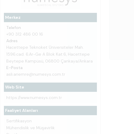
Merkez
Telefon
+90 312 486 00 16
Adres
Hacettepe Teknoket Üniversiteler Mah.
1596.cad. 6.Ar-Ge A Blok Kat:6, Hacettepe
Beytepe Kampüsü, 06800 Çankaya/Ankara
E-Posta
asli.ariemre@numesys.com.tr
Web Site
https://www.numesys.com.tr
Faaliyet Alanları
Sertifikasyon
Mühendislik ve Müşavirlik