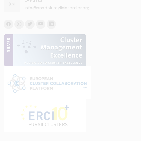
E-Posta
info@anadoluraylisistemler.org