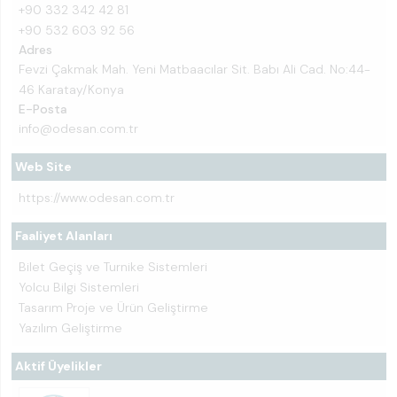
+90 332 342 42 81
+90 532 603 92 56
Adres
Fevzi Çakmak Mah. Yeni Matbaacılar Sit. Babı Ali Cad. No:44-
46 Karatay/Konya
E-Posta
info@odesan.com.tr
Web Site
https://www.odesan.com.tr
Faaliyet Alanları
Bilet Geçiş ve Turnike Sistemleri
Yolcu Bilgi Sistemleri
Tasarım Proje ve Ürün Geliştirme
Yazılım Geliştirme
Aktif Üyelikler