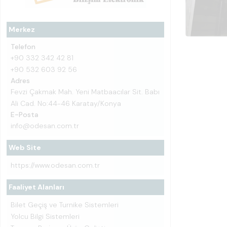
Merkez
Telefon
+90 332 342 42 81
+90 532 603 92 56
Adres
Fevzi Çakmak Mah. Yeni Matbaacılar Sit. Babı
Ali Cad. No:44-46 Karatay/Konya
E-Posta
info@odesan.com.tr
Web Site
https://www.odesan.com.tr
Faaliyet Alanları
Bilet Geçiş ve Turnike Sistemleri
Yolcu Bilgi Sistemleri