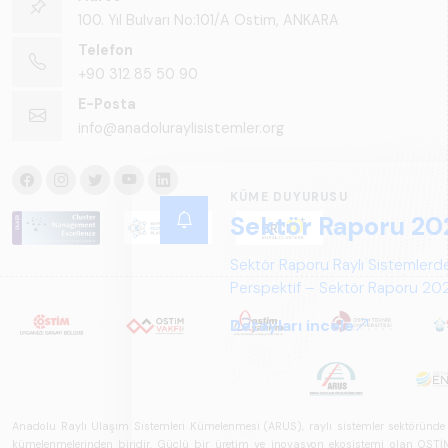
100. Yıl Bulvarı No:101/A Ostim, ANKARA
Telefon
+90 312 85 50 90
E-Posta
info@anadoluraylisistemler.org
KÜME DUYURUSU
Sektör Raporu 20
Sektör Raporu Raylı Sistemlerde
Perspektif – Sektör Raporu 2025
gelecek perspektifi açısından ka
Detayları incele
Anadolu Raylı Ulaşım Sistemleri Kümelenmesi (ARUS), raylı sistemler sektöründe faal
kümelenmelerinden biridir. Güçlü bir üretim ve inovasyon ekosistemi olan OSTİM'i