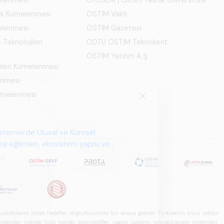
ık Kümelenmesi
OSTİM Vakfı
elenmesi
OSTİM Gazetesi
 Teknolojileri
ODTÜ OSTİM Teknokent
OSTİM Yatırım A.Ş.
mleri Kümelenmesi
enmesi
Kümelenmesi
istemlerde Ulusal ve Küresel
i eğilimleri, ekosistem yapısı ve
u kurumlarını ortak hedefler doğrultusunda bir araya getiren Türkiye'nin öncü sektör
ler, yüksek hızlı trenler, lokomotifler, vagon üretimi, sinyalizasyon sistemleri,