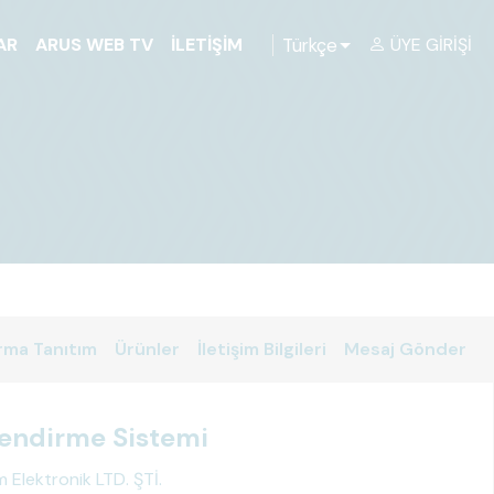
Türkçe
AR
ARUS WEB TV
İLETIŞIM
ÜYE GIRIŞI
rma Tanıtım
Ürünler
İletişim Bilgileri
Mesaj Gönder
lendirme Sistemi
m Elektronik LTD. ŞTİ.