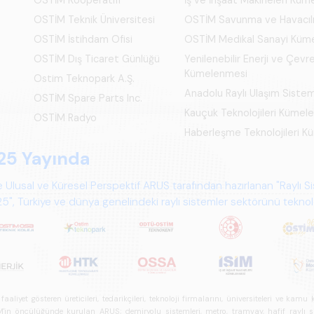
OSTİM Teknik Üniversitesi
OSTİM Savunma ve Havacıl
OSTİM İstihdam Ofisi
OSTİM Medikal Sanayi Küm
OSTİM Dış Ticaret Günlüğü
Yenilenebilir Enerji ve Çevre
Kümelenmesi
Ostim Teknopark A.Ş.
Anadolu Raylı Ulaşım Siste
OSTİM Spare Parts Inc.
Kauçuk Teknolojileri Kümel
OSTİM Radyo
Haberleşme Teknolojileri 
25 Yayında
 Ulusal ve Küresel Perspektif ARUS tarafından hazırlanan "Raylı S
", Türkiye ve dünya genelindeki raylı sistemler sektörünü teknoloj
psamlı biçimde ele alan bir referans çalışmasıdır.
iyet gösteren üreticileri, tedarikçileri, teknoloji firmalarını, üniversiteleri ve kam
n öncülüğünde kurulan ARUS; demiryolu sistemleri, metro, tramvay, hafif raylı sistem