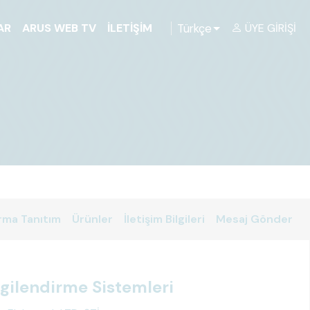
Türkçe
AR
ARUS WEB TV
İLETIŞIM
ÜYE GIRIŞI
rma Tanıtım
Ürünler
İletişim Bilgileri
Mesaj Gönder
gilendirme Sistemleri