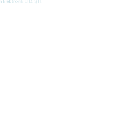
m Elektronik LTD. ŞTİ.