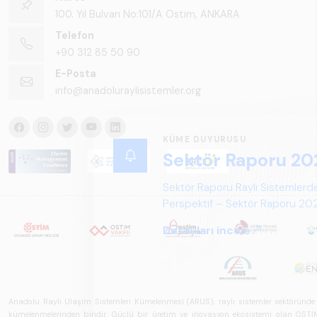
100. Yıl Bulvarı No:101/A Ostim, ANKARA
Telefon
+90 312 85 50 90
E-Posta
info@anadoluraylisistemler.org
KÜME DUYURUSU
Sektör Raporu 20
Sektör Raporu Raylı Sistemlerde
Perspektif – Sektör Raporu 2025
gelecek perspektifi açısından ka
Detayları incele
Anadolu Raylı Ulaşım Sistemleri Kümelenmesi (ARUS), raylı sistemler sektöründe faal
kümelenmelerinden biridir. Güçlü bir üretim ve inovasyon ekosistemi olan OSTİM'i