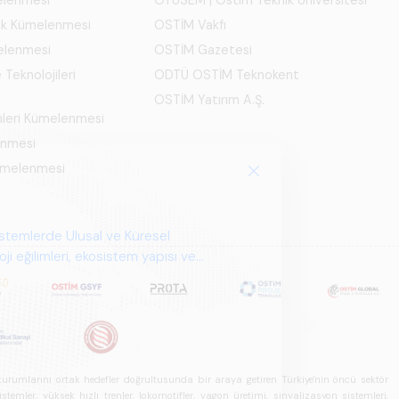
ık Kümelenmesi
OSTİM Vakfı
elenmesi
OSTİM Gazetesi
 Teknolojileri
ODTÜ OSTİM Teknokent
OSTİM Yatırım A.Ş.
mleri Kümelenmesi
enmesi
Kümelenmesi
istemlerde Ulusal ve Küresel
i eğilimleri, ekosistem yapısı ve
u kurumlarını ortak hedefler doğrultusunda bir araya getiren Türkiye'nin öncü sektör
ler, yüksek hızlı trenler, lokomotifler, vagon üretimi, sinyalizasyon sistemleri,