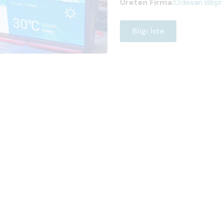
Üreten Firma:
Odesan Bilişi
Bilgi İste