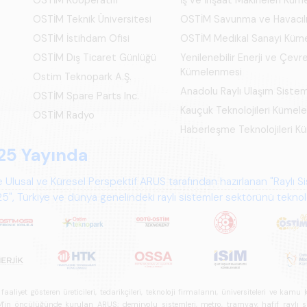
OSTİM Teknik Üniversitesi
OSTİM Savunma ve Havacıl
OSTİM İstihdam Ofisi
OSTİM Medikal Sanayi Küm
OSTİM Dış Ticaret Günlüğü
Yenilenebilir Enerji ve Çevre
Kümelenmesi
Ostim Teknopark A.Ş.
Anadolu Raylı Ulaşım Siste
OSTİM Spare Parts Inc.
Kauçuk Teknolojileri Kümel
OSTİM Radyo
Haberleşme Teknolojileri 
25 Yayında
 Ulusal ve Küresel Perspektif ARUS tarafından hazırlanan "Raylı S
", Türkiye ve dünya genelindeki raylı sistemler sektörünü teknoloj
psamlı biçimde ele alan bir referans çalışmasıdır.
iyet gösteren üreticileri, tedarikçileri, teknoloji firmalarını, üniversiteleri ve kam
n öncülüğünde kurulan ARUS; demiryolu sistemleri, metro, tramvay, hafif raylı sistem