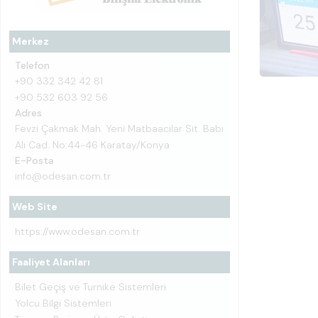
Merkez
Telefon
+90 332 342 42 81
+90 532 603 92 56
Adres
Fevzi Çakmak Mah. Yeni Matbaacılar Sit. Babı
Ali Cad. No:44-46 Karatay/Konya
E-Posta
info@odesan.com.tr
Web Site
https://www.odesan.com.tr
Faaliyet Alanları
Bilet Geçiş ve Turnike Sistemleri
Yolcu Bilgi Sistemleri