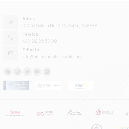
Adres
100. Yıl Bulvarı No:101/A Ostim, ANKARA
Telefon
+90 312 85 50 90
E-Posta
info@anadoluraylisistemler.org