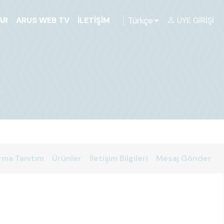
Türkçe
AR
ARUS WEB TV
İLETIŞIM
ÜYE GIRIŞI
rma Tanıtım
Ürünler
İletişim Bilgileri
Mesaj Gönder