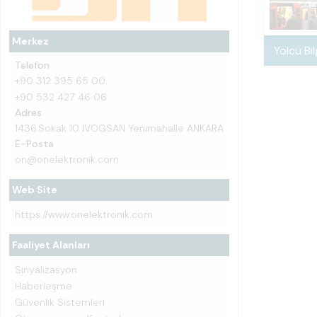
Merkez
Yolcu Bi
Telefon
+90 312 395 65 00
+90 532 427 46 06
Adres
1436.Sokak 10 IVOGSAN Yenimahalle ANKARA
E-Posta
on@onelektronik.com
Web Site
https://www.onelektronik.com
Faaliyet Alanları
Sinyalizasyon
Haberleşme
Güvenlik Sistemleri