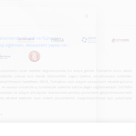
istemlerde Ulusal ve Küresel
i eğilimleri, ekosistem yapısı ve
u kurumlarını ortak hedefler doğrultusunda bir araya getiren Türkiye'nin öncü sektör
ler, yüksek hızlı trenler, lokomotifler, vagon üretimi, sinyalizasyon sistemleri,
in geliştirilmesini hedefleyen ARUS, Türkiye'nin raylı ulaşım sanayisinin rekabet gücünü
rı ve sanayi-üniversite iş birlikleriyle üyelerine katma değer sağlamaktadır. OSTİM'in
olojileri ve ulaşım altyapıları alanlarında yenilikçi çözümlerin geliştirilmesine katkı
arda rekabet edebilen raylı sistem çözümlerinin yaygınlaştırılması için çalışmalar