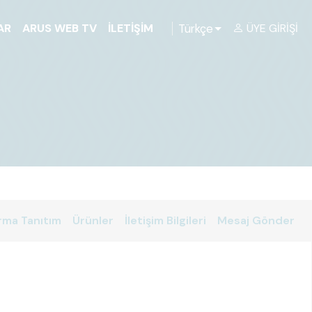
Türkçe
AR
ARUS WEB TV
İLETIŞIM
ÜYE GIRIŞI
rma Tanıtım
Ürünler
İletişim Bilgileri
Mesaj Gönder