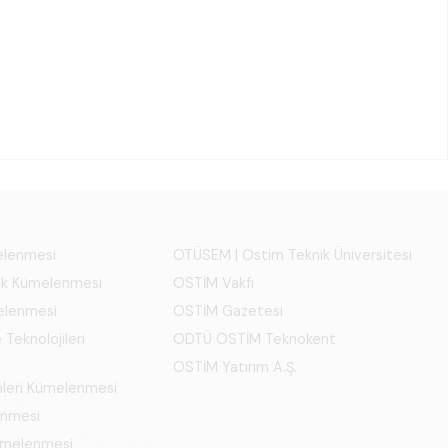
melenmesi
OTÜSEM | Ostim Teknik Üniversitesi
ık Kümelenmesi
OSTİM Vakfı
elenmesi
OSTİM Gazetesi
 Teknolojileri
ODTÜ OSTİM Teknokent
OSTİM Yatırım A.Ş.
mleri Kümelenmesi
enmesi
Kümelenmesi