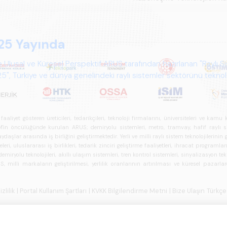
25 Yayında
 Ulusal ve Küresel Perspektif ARUS tarafından hazırlanan "Raylı S
", Türkiye ve dünya genelindeki raylı sistemler sektörünü teknoloj
psamlı biçimde ele alan bir referans çalışmasıdır.
iyet gösteren üreticileri, tedarikçileri, teknoloji firmalarını, üniversiteleri ve kam
n öncülüğünde kurulan ARUS; demiryolu sistemleri, metro, tramvay, hafif raylı sistem
daşlar arasında iş birliğini geliştirmektedir. Yerli ve milli raylı sistem teknolojilerin
i, uluslararası iş birlikleri, tedarik zinciri geliştirme faaliyetleri, ihracat programla
ryolu teknolojileri, akıllı ulaşım sistemleri, tren kontrol sistemleri, sinyalizasyon tekn
 milli markaların geliştirilmesi, yerlilik oranlarının artırılması ve küresel pazarl
izlilik
| Portal Kullanım Şartları
| KVKK Bilgilendirme Metni
| Bize Ulaşın
Türkçe