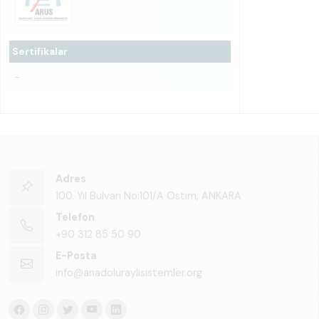
Sertifikalar
-
Adres
100. Yıl Bulvarı No:101/A Ostim, ANKARA
Telefon
+90 312 85 50 90
E-Posta
info@anadoluraylisistemler.org