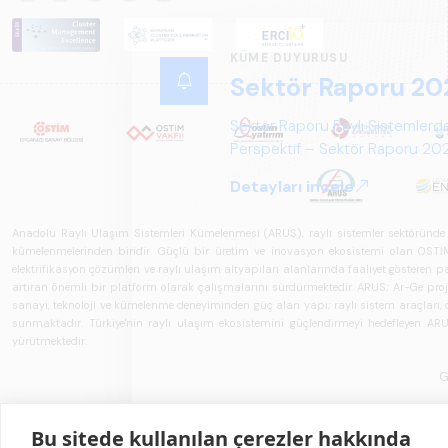
KÜME DUYURUSU
Sektör Raporu 20
Sektör Raporu Raylı Sistemlerde
Perspektif – Sektör Raporu 2025
gelecek perspektifi açısından ka
Detayları incele
Anadolu Raylı Ulaşım Sistemleri Kümelenmesi (ARUS), raylı sistemler sektöründe faal
kümelenmelerinden biridir. Güçlü bir üretim ve inovasyon ekosistemi olan OSTİM'i
elektrifikasyon çözümleri ve raylı ulaşım altyapıları alanlarında faaliyet gösteren pay
artıran önemli bir platform olarak çalışmalarını sürdürmektedir. ARUS; Ar-Ge projeler
sanayi, teknoloji ve kümelenme deneyiminden güç alan yapı; raylı sistem araçları, demi
sunmaktadır. Türkiye'nin raylı ulaşım ekosistemini güçlendirmeyi hedefleyen ARUS,
yürütmektedir.
G
Bu sitede kullanılan çerezler hakkında