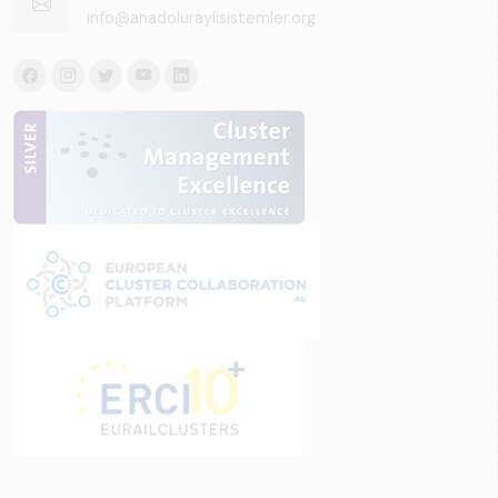
info@anadoluraylisistemler.org