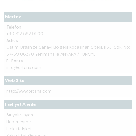
Merkez
Telefon
+90 312 592 91 00
Adres
Ostim Organize Sanayi Bölgesi Kocasinan Sitesi, 1183. Sok. No:
37-39 06370 Yenimahalle ANKARA / TÜRKİYE
E-Posta
info@ortana.com
Web Site
http://www.ortana.com
Faaliyet Alanları
Sinyalizasyon
Haberleşme
Elektrik İşleri
Yolcu Bilgi Sistemleri