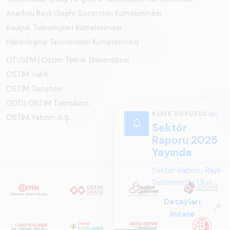
Anadolu Raylı Ulaşım Sistemleri Kümelenmesi
Kauçuk Teknolojileri Kümelenmesi
Haberleşme Teknolojileri Kümelenmesi
OTÜSEM | Ostim Teknik Üniversitesi
OSTİM Vakfı
OSTİM Gazetesi
ODTÜ OSTİM Teknokent
KÜME DUYURUSU
OSTİM Yatırım A.Ş.
Sektör
Raporu 2025
Yayında
Sektör Raporu Raylı
Sistemlerde Ulusal
ve Küresel
Detayları
Perspektif ARUS
incele
tarafından
hazırlanan "Raylı