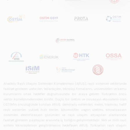
Sistemlerde Ulusal
ve Küresel
Perspektif – Sektör
Raporu 2025",
Türkiye ve dünya
genelindeki raylı
sistemler
sektörünü teknoloji
eğilimleri,
ekosistem yapısı
ve gelecek
perspektifi
Anadolu Raylı Ulaşım Sistemleri Kümelenmesi (ARUS), raylı sistemler sektöründe
açısından kapsamlı
faaliyet gösteren üreticileri, tedarikçileri, teknoloji firmalarını, üniversiteleri ve kamu
biçimde ele alan
kurumlarını ortak hedefler doğrultusunda bir araya getiren Türkiye'nin öncü
bir referans
sektör kümelenmelerinden biridir. Güçlü bir üretim ve inovasyon ekosistemi olan
OSTİM'in öncülüğünde kurulan ARUS; demiryolu sistemleri, metro, tramvay, hafif
çalışmasıdır.
raylı sistemler, yüksek hızlı trenler, lokomotifler, vagon üretimi, sinyalizasyon
sistemleri, elektrifikasyon çözümleri ve raylı ulaşım altyapıları alanlarında
faaliyet gösteren paydaşlar arasında iş birliğini geliştirmektedir. Yerli ve milli raylı
sistem teknolojilerinin geliştirilmesini hedefleyen ARUS, Türkiye'nin raylı ulaşım