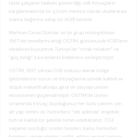
fazla çalışanın faaliyet gösterdiği, milli ihtiyaçların
karşılanmasında bir çözüm merkezi olarak uluslararası
marka değerine sahip bir KOBİ kentidir.
Merhum Cevat Dündar ve bir grup müteşebbisin
1967’de temellerini attığı OSTİM, günümüzde KOBİ’lerin
ideallerini büyüterek Türkiye’de “ortak rekabet” ve
“güç birliği” kavramlarını belleklere yerleştirmiştir.
OSTİM, 1997 yılında OSB statüsü alarak bölge
işletmelerinin sorun ve ihtiyaçlarına yönelik kaliteli ve
düşük maliyetli altyapı, girdi ve üstyapı üretim
ekosistemini güçlendirmiştir. OSTİM’de üretim
ortamında ihtiyaç duyduğunuz her türlü yatırım, izin,
alt yap temini vb. hizmetlere “tek adımda” erişebilir,
hızlı ve kaliteli bir şekilde temin edebilirsiniz. 7/24
yaşamın sürdüğü; üretim tesisleri, kamu hizmetleri
birimleri, yaşam alanları, sağlık, eğitim ve sivil toplum