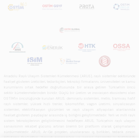
Anadolu Raylı Ulaşım Sistemleri Kümelenmesi (ARUS), raylı sistemler sektöründe
faaliyet gösteren üreticileri, tedarikçileri, teknoloji firmalarını, üniversiteleri ve kamu
kurumlarını ortak hedefler doğrultusunda bir araya getiren Türkiye'nin öncü
sektör kümelenmelerinden biridir. Güçlü bir üretim ve inovasyon ekosistemi olan
OSTİM'in öncülüğünde kurulan ARUS; demiryolu sistemleri, metro, tramvay, hafif
raylı sistemler, yüksek hızlı trenler, lokomotifler, vagon üretimi, sinyalizasyon
sistemleri, elektrifikasyon çözümleri ve raylı ulaşım altyapıları alanlarında
faaliyet gösteren paydaşlar arasında iş birliğini geliştirmektedir. Yerli ve milli raylı
sistem teknolojilerinin geliştirilmesini hedefleyen ARUS, Türkiye'nin raylı ulaşım
sanayisinin rekabet gücünü artıran önemli bir platform olarak çalışmalarını
sürdürmektedir. ARUS; Ar-Ge projeleri, uluslararası iş birlikleri, tedarik zinciri
geliştirme faaliyetleri, ihracat programları ve sanayi-üniversite iş birlikleriyle