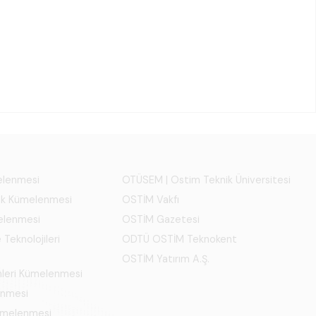
melenmesi
OTÜSEM | Ostim Teknik Üniversitesi
ık Kümelenmesi
OSTİM Vakfı
elenmesi
OSTİM Gazetesi
 Teknolojileri
ODTÜ OSTİM Teknokent
OSTİM Yatırım A.Ş.
mleri Kümelenmesi
enmesi
Kümelenmesi