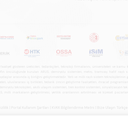
iyet gösteren üreticileri, tedarikçileri, teknoloji firmalarını, üniversiteleri ve kam
n öncülüğünde kurulan ARUS; demiryolu sistemleri, metro, tramvay, hafif raylı sistem
daşlar arasında iş birliğini geliştirmektedir. Yerli ve milli raylı sistem teknolojilerin
i, uluslararası iş birlikleri, tedarik zinciri geliştirme faaliyetleri, ihracat programla
ryolu teknolojileri, akıllı ulaşım sistemleri, tren kontrol sistemleri, sinyalizasyon tekn
 milli markaların geliştirilmesi, yerlilik oranlarının artırılması ve küresel pazarl
izlilik
| Portal Kullanım Şartları
| KVKK Bilgilendirme Metni
| Bize Ulaşın
Türkçe