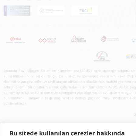
Anadolu Raylı Ulaşım Sistemleri Kümelenmesi (ARUS), raylı sistemler sektöründe faal
kümelenmelerinden biridir. Güçlü bir üretim ve inovasyon ekosistemi olan OSTİM'i
elektrifikasyon çözümleri ve raylı ulaşım altyapıları alanlarında faaliyet gösteren pay
artıran önemli bir platform olarak çalışmalarını sürdürmektedir. ARUS; Ar-Ge projeler
sanayi, teknoloji ve kümelenme deneyiminden güç alan yapı; raylı sistem araçları, demi
sunmaktadır. Türkiye'nin raylı ulaşım ekosistemini güçlendirmeyi hedefleyen ARUS,
yürütmektedir.
G
Bu sitede kullanılan çerezler hakkında