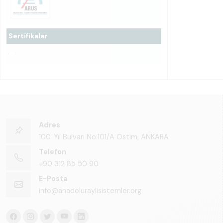
Sertifikalar
-
Adres
100. Yıl Bulvarı No:101/A Ostim, ANKARA
Telefon
+90 312 85 50 90
E-Posta
info@anadoluraylisistemler.org