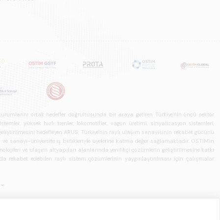
u kurumlarını ortak hedefler doğrultusunda bir araya getiren Türkiye'nin öncü sektör
ler, yüksek hızlı trenler, lokomotifler, vagon üretimi, sinyalizasyon sistemleri,
in geliştirilmesini hedefleyen ARUS, Türkiye'nin raylı ulaşım sanayisinin rekabet gücünü
rı ve sanayi-üniversite iş birlikleriyle üyelerine katma değer sağlamaktadır. OSTİM'in
olojileri ve ulaşım altyapıları alanlarında yenilikçi çözümlerin geliştirilmesine katkı
arda rekabet edebilen raylı sistem çözümlerinin yaygınlaştırılması için çalışmalar