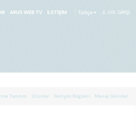
Türkçe
AR
ARUS WEB TV
İLETIŞIM
ÜYE GIRIŞI
rma Tanıtım
Ürünler
İletişim Bilgileri
Mesaj Gönder