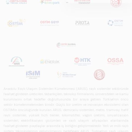
hazırlanan "Raylı
Sistemlerde Ulusal
ve Küresel
Perspektif – Sektör
Raporu 2025",
Türkiye ve dünya
genelindeki raylı
sistemler
sektörünü teknoloji
eğilimleri,
ekosistem yapısı
ve gelecek
perspektifi
Anadolu Raylı Ulaşım Sistemleri Kümelenmesi (ARUS), raylı sistemler sektöründe
açısından kapsamlı
faaliyet gösteren üreticileri, tedarikçileri, teknoloji firmalarını, üniversiteleri ve kamu
biçimde ele alan
kurumlarını ortak hedefler doğrultusunda bir araya getiren Türkiye'nin öncü
bir referans
sektör kümelenmelerinden biridir. Güçlü bir üretim ve inovasyon ekosistemi olan
OSTİM'in öncülüğünde kurulan ARUS; demiryolu sistemleri, metro, tramvay, hafif
çalışmasıdır.
raylı sistemler, yüksek hızlı trenler, lokomotifler, vagon üretimi, sinyalizasyon
sistemleri, elektrifikasyon çözümleri ve raylı ulaşım altyapıları alanlarında
faaliyet gösteren paydaşlar arasında iş birliğini geliştirmektedir. Yerli ve milli raylı
sistem teknolojilerinin geliştirilmesini hedefleyen ARUS, Türkiye'nin raylı ulaşım