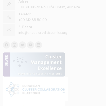
Adres
100. Yıl Bulvarı No:101/A Ostim, ANKARA
Telefon
+90 312 85 50 90
E-Posta
info@anadoluraylisistemler.org