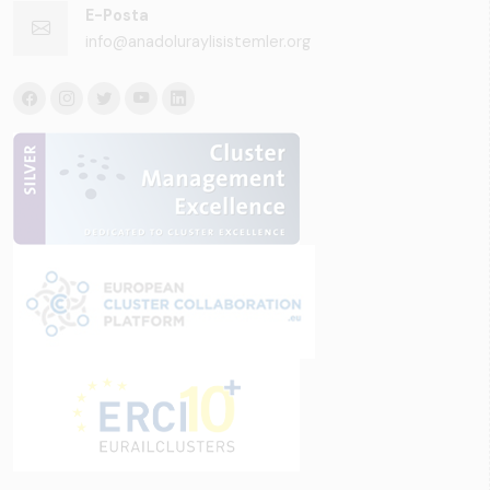
E-Posta
info@anadoluraylisistemler.org