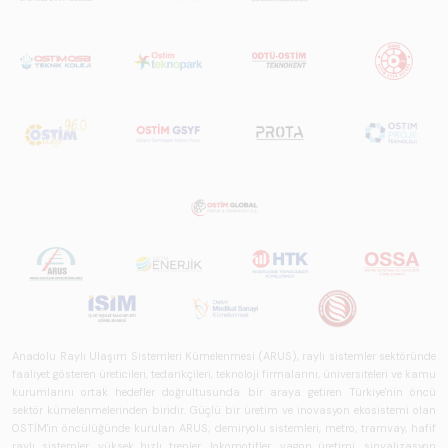
Anadolu Raylı Ulaşım Sistemleri Kümelenmesi (ARUS), raylı sistemler sektöründe
faaliyet gösteren üreticileri, tedarikçileri, teknoloji firmalarını, üniversiteleri ve kamu
kurumlarını ortak hedefler doğrultusunda bir araya getiren Türkiye'nin öncü
sektör kümelenmelerinden biridir. Güçlü bir üretim ve inovasyon ekosistemi olan
OSTİM'in öncülüğünde kurulan ARUS; demiryolu sistemleri, metro, tramvay, hafif
raylı sistemler, yüksek hızlı trenler, lokomotifler, vagon üretimi, sinyalizasyon