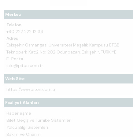
Merkez
Telefon
+90 222 222 12 34
Adres
Eskişehir Osmangazi Üniversitesi Meşelik Kampüsü ETGB
Teknopark Kat:2 No: 202 Odunpazarı, Eskişehir, TÜRKİYE
E-Posta
info@piton.com.tr
Web Site
https://www.piton.com.tr
Faaliyet Alanları
Haberleşme
Bilet Geçiş ve Turnike Sistemleri
Yolcu Bilgi Sistemleri
Bakım ve Onarım