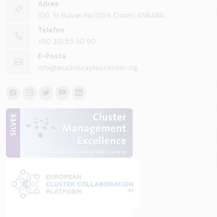
Adres
100. Yıl Bulvarı No:101/A Ostim, ANKARA
Telefon
+90 312 85 50 90
E-Posta
info@anadoluraylisistemler.org