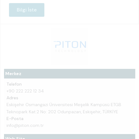
Bilgi İste
Merkez
Telefon
+90 222 222 12 34
Adres
Eskişehir Osmangazi Üniversitesi Meşelik Kampüsü ETGB
Teknopark Kat:2 No: 202 Odunpazarı, Eskişehir, TÜRKİYE
E-Posta
info@piton.com.tr
Web Site