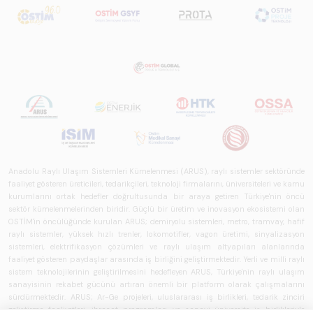
Anadolu Raylı Ulaşım Sistemleri Kümelenmesi (ARUS), raylı sistemler sektöründe
faaliyet gösteren üreticileri, tedarikçileri, teknoloji firmalarını, üniversiteleri ve kamu
kurumlarını ortak hedefler doğrultusunda bir araya getiren Türkiye'nin öncü
sektör kümelenmelerinden biridir. Güçlü bir üretim ve inovasyon ekosistemi olan
OSTİM'in öncülüğünde kurulan ARUS; demiryolu sistemleri, metro, tramvay, hafif
raylı sistemler, yüksek hızlı trenler, lokomotifler, vagon üretimi, sinyalizasyon
sistemleri, elektrifikasyon çözümleri ve raylı ulaşım altyapıları alanlarında
faaliyet gösteren paydaşlar arasında iş birliğini geliştirmektedir. Yerli ve milli raylı
sistem teknolojilerinin geliştirilmesini hedefleyen ARUS, Türkiye'nin raylı ulaşım
sanayisinin rekabet gücünü artıran önemli bir platform olarak çalışmalarını
sürdürmektedir. ARUS; Ar-Ge projeleri, uluslararası iş birlikleri, tedarik zinciri
geliştirme faaliyetleri, ihracat programları ve sanayi-üniversite iş birlikleriyle