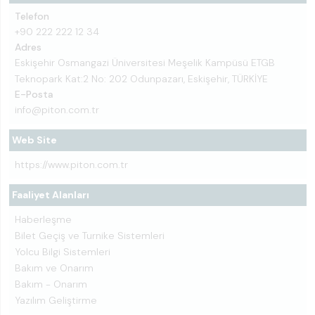
Telefon
+90 222 222 12 34
Adres
Eskişehir Osmangazi Üniversitesi Meşelik Kampüsü ETGB
Teknopark Kat:2 No: 202 Odunpazarı, Eskişehir, TÜRKİYE
E-Posta
info@piton.com.tr
Web Site
https://www.piton.com.tr
Faaliyet Alanları
Haberleşme
Bilet Geçiş ve Turnike Sistemleri
Yolcu Bilgi Sistemleri
Bakım ve Onarım
Bakım - Onarım
Yazılım Geliştirme