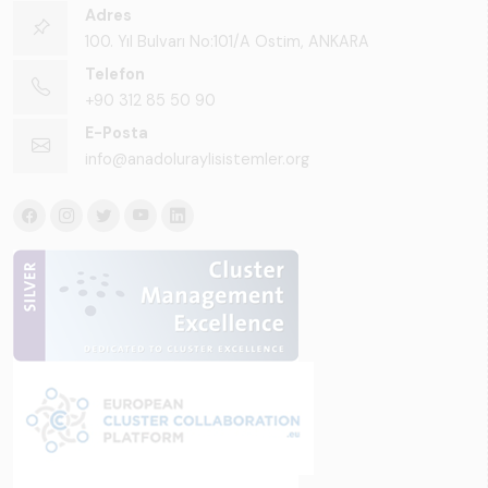
Adres
100. Yıl Bulvarı No:101/A Ostim, ANKARA
Telefon
+90 312 85 50 90
E-Posta
info@anadoluraylisistemler.org