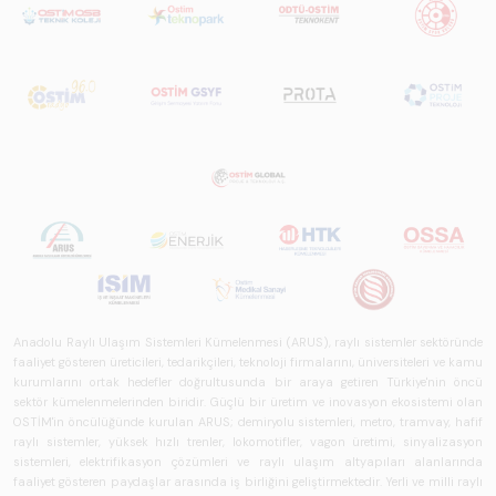
Türkiye ve dünya
genelindeki raylı
sistemler
sektörünü teknoloji
eğilimleri,
ekosistem yapısı
ve gelecek
perspektifi
açısından kapsamlı
biçimde ele alan
bir referans
çalışmasıdır.
Anadolu Raylı Ulaşım Sistemleri Kümelenmesi (ARUS), raylı sistemler sektöründe
faaliyet gösteren üreticileri, tedarikçileri, teknoloji firmalarını, üniversiteleri ve kamu
kurumlarını ortak hedefler doğrultusunda bir araya getiren Türkiye'nin öncü
sektör kümelenmelerinden biridir. Güçlü bir üretim ve inovasyon ekosistemi olan
OSTİM'in öncülüğünde kurulan ARUS; demiryolu sistemleri, metro, tramvay, hafif
raylı sistemler, yüksek hızlı trenler, lokomotifler, vagon üretimi, sinyalizasyon
sistemleri, elektrifikasyon çözümleri ve raylı ulaşım altyapıları alanlarında
faaliyet gösteren paydaşlar arasında iş birliğini geliştirmektedir. Yerli ve milli raylı