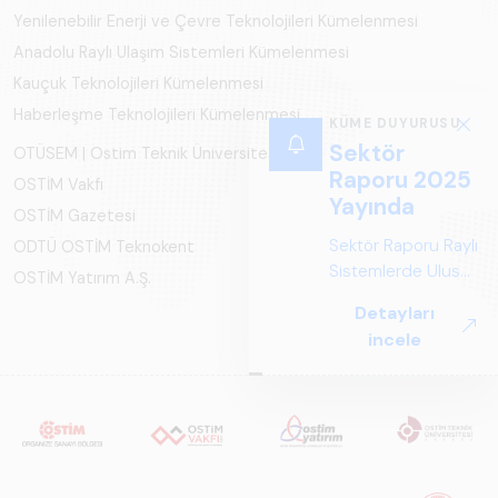
Yenilenebilir Enerji ve Çevre Teknolojileri Kümelenmesi
Anadolu Raylı Ulaşım Sistemleri Kümelenmesi
Kauçuk Teknolojileri Kümelenmesi
Haberleşme Teknolojileri Kümelenmesi
KÜME DUYURUSU
Sektör
OTÜSEM | Ostim Teknik Üniversitesi
Raporu 2025
OSTİM Vakfı
Yayında
OSTİM Gazetesi
Sektör Raporu Raylı
ODTÜ OSTİM Teknokent
Sistemlerde Ulusal
OSTİM Yatırım A.Ş.
ve Küresel
Detayları
Perspektif ARUS
incele
tarafından
hazırlanan "Raylı
Sistemlerde Ulusal
ve Küresel
Perspektif – Sektör
Raporu 2025",