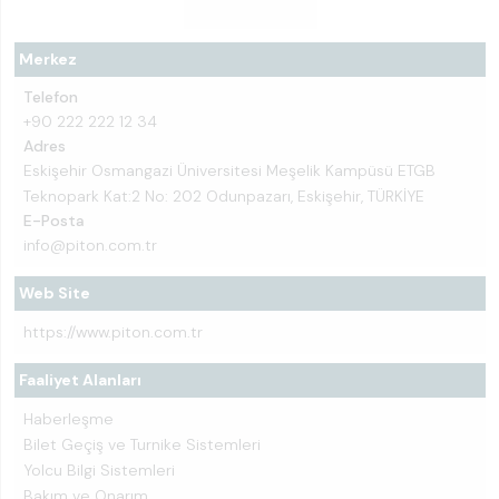
Merkez
Telefon
+90 222 222 12 34
Adres
Eskişehir Osmangazi Üniversitesi Meşelik Kampüsü ETGB
Teknopark Kat:2 No: 202 Odunpazarı, Eskişehir, TÜRKİYE
E-Posta
info@piton.com.tr
Web Site
https://www.piton.com.tr
Faaliyet Alanları
Haberleşme
Bilet Geçiş ve Turnike Sistemleri
Yolcu Bilgi Sistemleri
Bakım ve Onarım