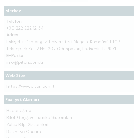
Merkez
Telefon
+90 222 222 12 34
Adres
Eskişehir Osmangazi Üniversitesi Meşelik Kampüsü ETGB
Teknopark Kat:2 No: 202 Odunpazarı, Eskişehir, TÜRKİYE
E-Posta
info@piton.com.tr
Web Site
https://www.piton.com.tr
Faaliyet Alanları
Haberleşme
Bilet Geçiş ve Turnike Sistemleri
Yolcu Bilgi Sistemleri
Bakım ve Onarım