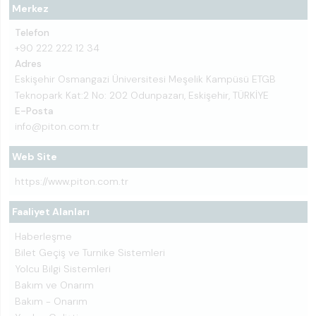
Merkez
Telefon
+90 222 222 12 34
Adres
Eskişehir Osmangazi Üniversitesi Meşelik Kampüsü ETGB
Teknopark Kat:2 No: 202 Odunpazarı, Eskişehir, TÜRKİYE
E-Posta
info@piton.com.tr
Web Site
https://www.piton.com.tr
Faaliyet Alanları
Haberleşme
Bilet Geçiş ve Turnike Sistemleri
Yolcu Bilgi Sistemleri
Bakım ve Onarım
Bakım - Onarım