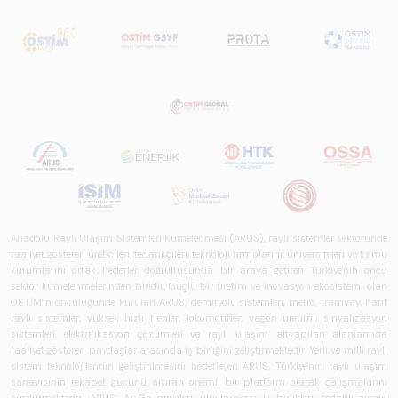
Anadolu Raylı Ulaşım Sistemleri Kümelenmesi (ARUS), raylı sistemler sektöründe
faaliyet gösteren üreticileri, tedarikçileri, teknoloji firmalarını, üniversiteleri ve kamu
kurumlarını ortak hedefler doğrultusunda bir araya getiren Türkiye'nin öncü
sektör kümelenmelerinden biridir. Güçlü bir üretim ve inovasyon ekosistemi olan
OSTİM'in öncülüğünde kurulan ARUS; demiryolu sistemleri, metro, tramvay, hafif
raylı sistemler, yüksek hızlı trenler, lokomotifler, vagon üretimi, sinyalizasyon
sistemleri, elektrifikasyon çözümleri ve raylı ulaşım altyapıları alanlarında
faaliyet gösteren paydaşlar arasında iş birliğini geliştirmektedir. Yerli ve milli raylı
sistem teknolojilerinin geliştirilmesini hedefleyen ARUS, Türkiye'nin raylı ulaşım
sanayisinin rekabet gücünü artıran önemli bir platform olarak çalışmalarını
sürdürmektedir. ARUS; Ar-Ge projeleri, uluslararası iş birlikleri, tedarik zinciri