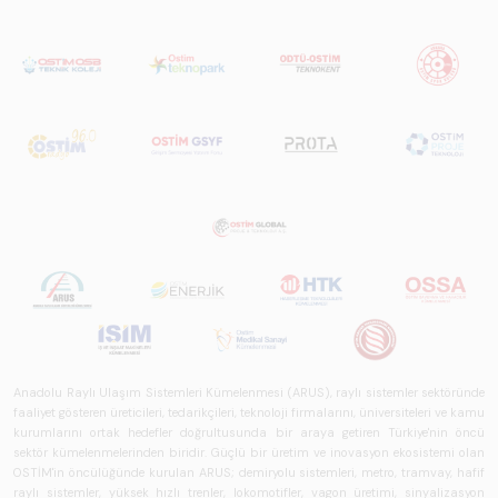
Raporu 2025",
Türkiye ve dünya
genelindeki raylı
sistemler
sektörünü teknoloji
eğilimleri,
ekosistem yapısı
ve gelecek
perspektifi
açısından kapsamlı
biçimde ele alan
bir referans
çalışmasıdır.
Anadolu Raylı Ulaşım Sistemleri Kümelenmesi (ARUS), raylı sistemler sektöründe
faaliyet gösteren üreticileri, tedarikçileri, teknoloji firmalarını, üniversiteleri ve kamu
kurumlarını ortak hedefler doğrultusunda bir araya getiren Türkiye'nin öncü
sektör kümelenmelerinden biridir. Güçlü bir üretim ve inovasyon ekosistemi olan
OSTİM'in öncülüğünde kurulan ARUS; demiryolu sistemleri, metro, tramvay, hafif
raylı sistemler, yüksek hızlı trenler, lokomotifler, vagon üretimi, sinyalizasyon