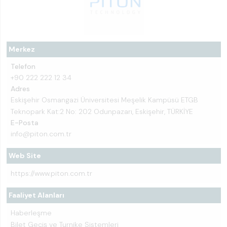
Merkez
Telefon
+90 222 222 12 34
Adres
Eskişehir Osmangazi Üniversitesi Meşelik Kampüsü ETGB
Teknopark Kat:2 No: 202 Odunpazarı, Eskişehir, TÜRKİYE
E-Posta
info@piton.com.tr
Web Site
https://www.piton.com.tr
Faaliyet Alanları
Haberleşme
Bilet Geçiş ve Turnike Sistemleri