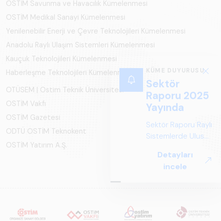
OSTİM Savunma ve Havacılık Kümelenmesi
OSTİM Medikal Sanayi Kümelenmesi
Yenilenebilir Enerji ve Çevre Teknolojileri Kümelenmesi
Anadolu Raylı Ulaşım Sistemleri Kümelenmesi
Kauçuk Teknolojileri Kümelenmesi
KÜME DUYURUSU
Haberleşme Teknolojileri Kümelenmesi
Sektör
OTÜSEM | Ostim Teknik Üniversitesi
Raporu 2025
OSTİM Vakfı
Yayında
OSTİM Gazetesi
Sektör Raporu Raylı
ODTÜ OSTİM Teknokent
Sistemlerde Ulusal
OSTİM Yatırım A.Ş.
ve Küresel
Detayları
Perspektif ARUS
incele
tarafından
hazırlanan "Raylı
Sistemlerde Ulusal
ve Küresel
Perspektif – Sektör