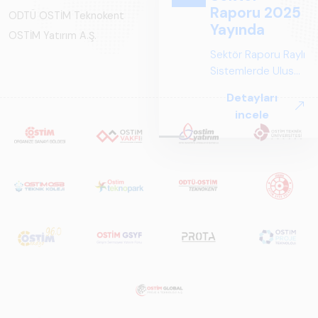
Raporu 2025
ODTÜ OSTİM Teknokent
Yayında
OSTİM Yatırım A.Ş.
Sektör Raporu Raylı
Sistemlerde Ulusal
ve Küresel
Detayları
Perspektif ARUS
incele
tarafından
hazırlanan "Raylı
Sistemlerde Ulusal
ve Küresel
Perspektif – Sektör
Raporu 2025",
Türkiye ve dünya
genelindeki raylı
sistemler
sektörünü teknoloji
eğilimleri,
ekosistem yapısı
ve gelecek