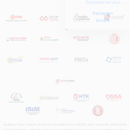
Anadolu Raylı Ulaşım Sistemleri Kümelenmesi (ARUS), raylı sistemler sektöründe
faaliyet gösteren üreticileri, tedarikçileri, teknoloji firmalarını, üniversiteleri ve kamu