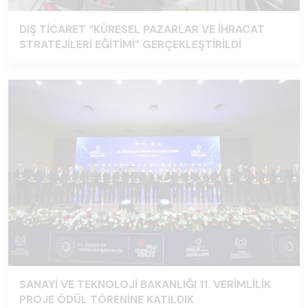
DIŞ TİCARET “KÜRESEL PAZARLAR VE İHRACAT
STRATEJİLERİ EĞİTİMİ" GERÇEKLEŞTİRİLDİ
SANAYİ VE TEKNOLOJİ BAKANLIĞI 11. VERİMLİLİK
PROJE ÖDÜL TÖRENİNE KATILDIK