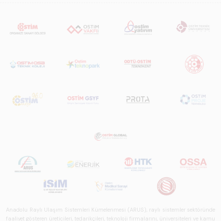
sistemler
sektörünü teknoloji
eğilimleri,
ekosistem yapısı
ve gelecek
perspektifi
açısından kapsamlı
biçimde ele alan
bir referans
çalışmasıdır.
Anadolu Raylı Ulaşım Sistemleri Kümelenmesi (ARUS), raylı sistemler sektöründe
faaliyet gösteren üreticileri, tedarikçileri, teknoloji firmalarını, üniversiteleri ve kamu