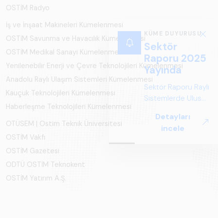
OSTİM Radyo
İş ve İnşaat Makineleri Kümelenmesi
KÜME DUYURUSU
OSTİM Savunma ve Havacılık Kümelenmesi
Sektör
OSTİM Medikal Sanayi Kümelenmesi
Raporu 2025
Yenilenebilir Enerji ve Çevre Teknolojileri Kümelenmesi
Yayında
Anadolu Raylı Ulaşım Sistemleri Kümelenmesi
Sektör Raporu Raylı
Kauçuk Teknolojileri Kümelenmesi
Sistemlerde Ulusal
Haberleşme Teknolojileri Kümelenmesi
ve Küresel
Detayları
Perspektif ARUS
OTÜSEM | Ostim Teknik Üniversitesi
incele
tarafından
OSTİM Vakfı
hazırlanan "Raylı
OSTİM Gazetesi
Sistemlerde Ulusal
ODTÜ OSTİM Teknokent
ve Küresel
Perspektif – Sektör
OSTİM Yatırım A.Ş.
Raporu 2025",
Türkiye ve dünya
genelindeki raylı