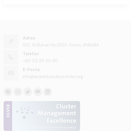
Adres
100. Yıl Bulvarı No:101/A Ostim, ANKARA
Telefon
+90 312 85 50 90
E-Posta
info@anadoluraylisistemler.org