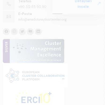
Detayları
Telefon
Perspektif ARUS
incele
+90 312 85 50 90
tarafından
hazırlanan "Raylı
E-Posta
Sistemlerde Ulusal
info@anadoluraylisistemler.org
ve Küresel
Perspektif – Sektör
Raporu 2025",
Türkiye ve dünya
genelindeki raylı
sistemler
sektörünü teknoloji
eğilimleri,
ekosistem yapısı
ve gelecek
perspektifi
açısından kapsamlı
biçimde ele alan
bir referans
çalışmasıdır.