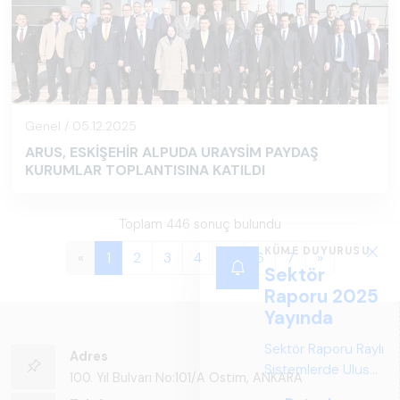
Genel / 05.12.2025
ARUS, ESKİŞEHİR ALPUDA URAYSİM PAYDAŞ
KURUMLAR TOPLANTISINA KATILDI
Toplam 446 sonuç bulundu
KÜME DUYURUSU
«
1
2
3
4
5
6
7
»
Sektör
Raporu 2025
Yayında
Sektör Raporu Raylı
Adres
Sistemlerde Ulusal
100. Yıl Bulvarı No:101/A Ostim, ANKARA
ve Küresel