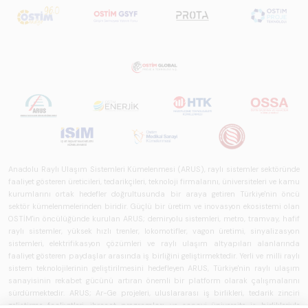
Anadolu Raylı Ulaşım Sistemleri Kümelenmesi (ARUS), raylı sistemler sektöründe
faaliyet gösteren üreticileri, tedarikçileri, teknoloji firmalarını, üniversiteleri ve kamu
kurumlarını ortak hedefler doğrultusunda bir araya getiren Türkiye'nin öncü
sektör kümelenmelerinden biridir. Güçlü bir üretim ve inovasyon ekosistemi olan
OSTİM'in öncülüğünde kurulan ARUS; demiryolu sistemleri, metro, tramvay, hafif
raylı sistemler, yüksek hızlı trenler, lokomotifler, vagon üretimi, sinyalizasyon
sistemleri, elektrifikasyon çözümleri ve raylı ulaşım altyapıları alanlarında
faaliyet gösteren paydaşlar arasında iş birliğini geliştirmektedir. Yerli ve milli raylı
sistem teknolojilerinin geliştirilmesini hedefleyen ARUS, Türkiye'nin raylı ulaşım
sanayisinin rekabet gücünü artıran önemli bir platform olarak çalışmalarını
sürdürmektedir. ARUS; Ar-Ge projeleri, uluslararası iş birlikleri, tedarik zinciri
geliştirme faaliyetleri, ihracat programları ve sanayi-üniversite iş birlikleriyle