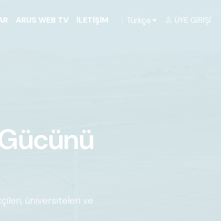
Türkçe
AR
ARUS WEB TV
İLETIŞIM
ÜYE GIRIŞI
r Gücünü
kçileri, üniversiteleri ve