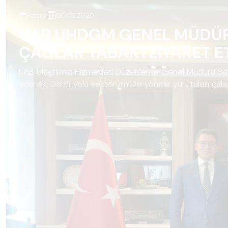
Haber
|
06.08.2026
UAB UHDGM GENEL MÜDÜRÜ
ÇAĞLAR TABAK'I ZİYARET E
UAB Ulaştırma Hizmetleri Düzenleme Genel Müdürü Sayı
ederek, Demiryolu sektörümüze yönelik yürütülen çalı
değerlendirmelerde bulunduk. De...