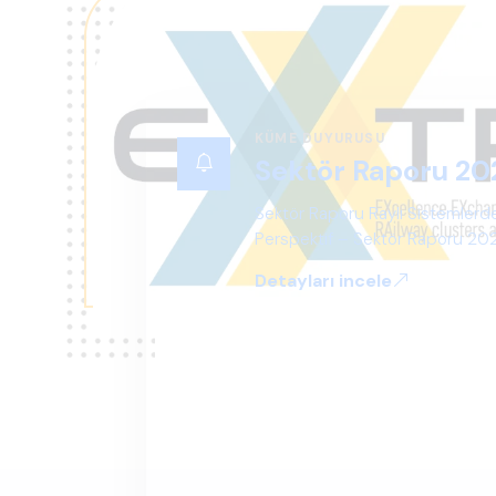
KÜME DUYURUSU
Sektör Raporu 20
Sektör Raporu Raylı Sistemlerde
Perspektif – Sektör Raporu 2025
gelecek perspektifi açısından ka
Detayları incele