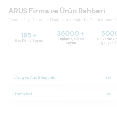
ARUS Firma ve Ürün Rehberi
Anadolu Raylı Sistemler Ekosistemini Keşfedin. Tek Noktadan A
35000 +
5000
185 +
Toplam Çalışan
Üniversite
Üye Firma Sayısı
Sayısı
Çalışan S
Araç ve Ana Bileşenler
329
Hat İşleri
69