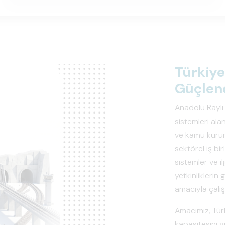
Türkiye
Güçlend
Anadolu Raylı 
sistemleri alan
ve kamu kurum
sektörel iş bi
sistemler ve il
yetkinliklerin
amacıyla çalı
Amacımız, Türki
kapasitesini g