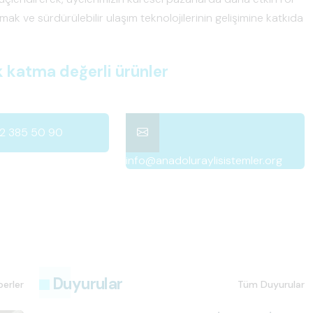
mak ve sürdürülebilir ulaşım teknolojilerinin gelişimine katkıda
l ve teknolojik gelişim
12 385 50 90
info@anadoluraylisistemler.org
Duyurular
erler
Tüm Duyurular