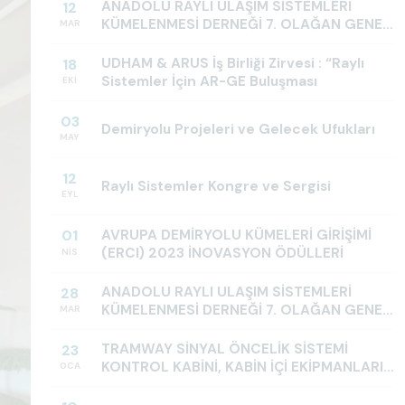
ANADOLU RAYLI ULAŞIM SİSTEMLERİ
12
KÜMELENMESİ DERNEĞİ 7. OLAĞAN GENEL
MAR
Haber
|
30.07.2026
KURULU DAVETİ
MKE ÇELİK VE PİRİNÇ F
UDHAM & ARUS İş Birliği Zirvesi : “Raylı
18
Sistemler İçin AR-GE Buluşması
ETTİK
EKI
03
KARDEMİR ve TCDD TAŞIMACILIK yetkilileri ile bir
Demiryolu Projeleri ve Gelecek Ufukları
MAY
Ziyaret ettik. Toplantıya TCDD Taşımacılık, K
katılım sağladı....
12
Raylı Sistemler Kongre ve Sergisi
EYL
AVRUPA DEMİRYOLU KÜMELERİ GİRİŞİMİ
01
(ERCI) 2023 İNOVASYON ÖDÜLLERİ
NIS
ANADOLU RAYLI ULAŞIM SİSTEMLERİ
28
KÜMELENMESİ DERNEĞİ 7. OLAĞAN GENEL
MAR
KURULU
TRAMWAY SİNYAL ÖNCELİK SİSTEMİ
23
KONTROL KABİNİ, KABİN İÇİ EKİPMANLARI
OCA
VE TRANSİVER İLE TRANSİVER MUHAFAZA
KUTUSU