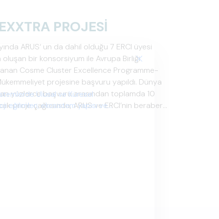
EXXTRA PROJESİ
yında ARUS‘ un da dahil olduğu 7 ERCI üyesi
luşan bir konsorsiyum ile Avrupa Birliği
nlanan Cosme Cluster Excellence Programme-
kemmeliyet projesine başvuru yapıldı. Dünya
lan yüzlerce başvuru arasından toplamda 10
istemlerde Ulusal ve Küresel
ak proje çağrısında, ARUS ve ERCI’nin beraber
i eğilimleri, ekosistem yapısı ve
 Küme Mükemmeliyet proje başvurusu kabul
öylece bu başarıyı elde eden özel kümelenmeler
aldı. Avrupa Birliği tarafından kabul edilen ve
cek bu proje kapsamında ARUS kümelenmesi
upa Birliği proje fonlarına kolay erişim, iş ağı
 yönetimi ve Avrupa Birliği Projeleri geliştirme
.