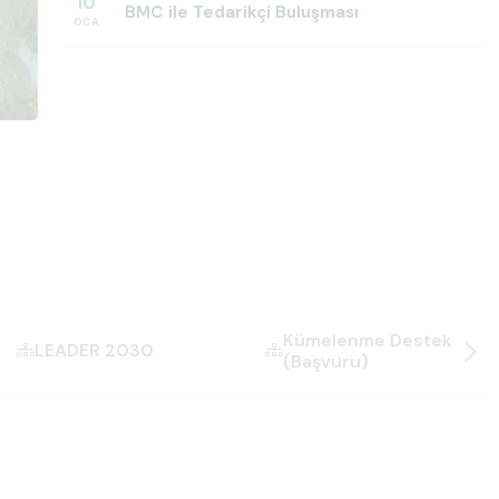
10
BMC ile Tedarikçi Buluşması
OCA
Kümelenme Destek Prog
LEADER 2030
(Başvuru)