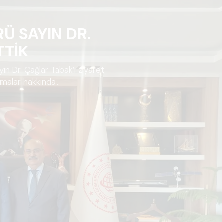
 SAYIN DR.
TTİK
n Dr. Çağlar Tabak’ı ziyaret
şmalar hakkında