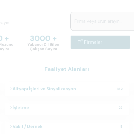
rayın.
 +
3000 +
Firmalar
 Mezunu
Yabancı Dil Bilen
ayısı
Çalışan Sayısı
Faaliyet Alanları
Altyapı İşleri ve Sinyalizasyon
182
İşletme
27
Vakıf / Dernek
8