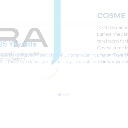
COSME 
2019 Haziran a
kümelenmeden o
tarafından fo
25 Yayında
Cosme küme Mü
genelinde yapı
 Ulusal ve Küresel Perspektif ARUS tarafından hazırlanan "Raylı S
tane onaylanac
", Türkiye ve dünya genelindeki raylı sistemler sektörünü teknoloj
psamlı biçimde ele alan bir referans çalışmasıdır.
yaptığı Cosme
edildi. ARUS b
arasında yerini 
finanse edile
yöneticileri Avr
geliştirme, küme
konularında Av..