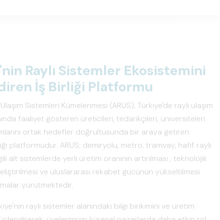
'nin Raylı Sistemler Ekosistemini
iren İş Birliği Platformu
Ulaşım Sistemleri Kümelenmesi (ARUS), Türkiye'de raylı ulaşım
ında faaliyet gösteren üreticileri, tedarikçileri, üniversiteleri
larını ortak hedefler doğrultusunda bir araya getiren
rliği platformudur. ARUS; demiryolu, metro, tramvay, hafif raylı
gili alt sistemlerde yerli üretim oranının artırılması , teknolojik
 geliştirilmesi ve uluslararası rekabet gücünün yükseltilmesi
şmalar yürütmektedir.
ye'nin raylı sistemler alanındaki bilgi birikimini ve üretim
üçlendirerek, üyelerimizin küresel pazarlarda daha etkin rol