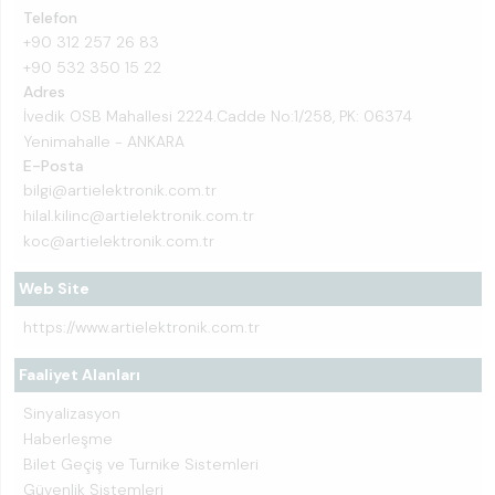
Telefon
+90 312 257 26 83
+90 532 350 15 22
Adres
İvedik OSB Mahallesi 2224.Cadde No:1/258, PK: 06374
Yenimahalle - ANKARA
E-Posta
bilgi@artielektronik.com.tr
hilal.kilinc@artielektronik.com.tr
koc@artielektronik.com.tr
Web Site
https://www.artielektronik.com.tr
Faaliyet Alanları
Sinyalizasyon
Haberleşme
Bilet Geçiş ve Turnike Sistemleri
Güvenlik Sistemleri