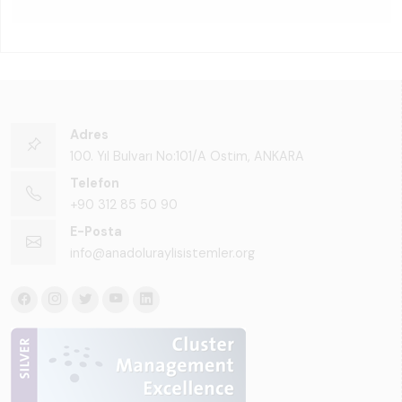
Adres
100. Yıl Bulvarı No:101/A Ostim, ANKARA
Telefon
+90 312 85 50 90
E-Posta
info@anadoluraylisistemler.org