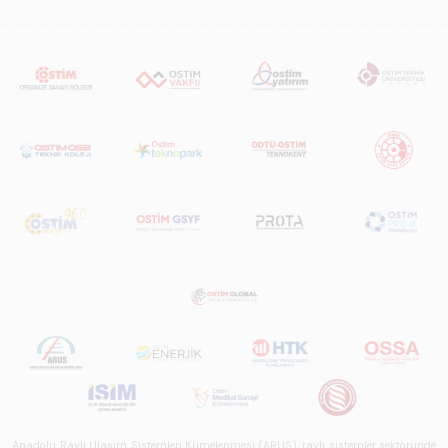
Anadolu Raylı Ulaşım Sistemleri Kümelenmesi (ARUS), raylı sistemler sektöründe