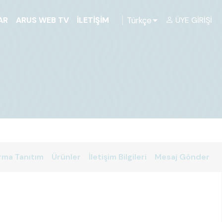
Türkçe
AR
ARUS WEB TV
İLETIŞIM
ÜYE GIRIŞI
rma Tanıtım
Ürünler
İletişim Bilgileri
Mesaj Gönder