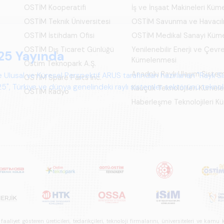
OSTİM Kooperatifi
İş ve İnşaat Makineleri Kü
OSTİM Teknik Üniversitesi
OSTİM Savunma ve Havacıl
OSTİM İstihdam Ofisi
OSTİM Medikal Sanayi Küm
OSTİM Dış Ticaret Günlüğü
Yenilenebilir Enerji ve Çevre
Kümelenmesi
Ostim Teknopark A.Ş.
Anadolu Raylı Ulaşım Siste
OSTİM Spare Parts Inc.
Kauçuk Teknolojileri Kümel
OSTİM Radyo
Haberleşme Teknolojileri 
iyet gösteren üreticileri, tedarikçileri, teknoloji firmalarını, üniversiteleri ve kam