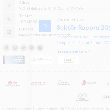
Adres
100. Yıl Bulvarı No:101/A Ostim, ANKARA
Telefon
+90 312 85 50 90
E-Posta
info@anadoluraylisistemler.org
KÜME DUYURUSU
Anadolu Raylı Ulaşım Sistemleri Kümelenmesi (ARUS), raylı sistemler sektöründe faal