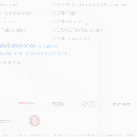
melenmesi
OTÜSEM | Ostim Teknik Üniversitesi
ık Kümelenmesi
OSTİM Vakfı
elenmesi
OSTİM Gazetesi
 Teknolojileri
ODTÜ OSTİM Teknokent
OSTİM Yatırım A.Ş.
mleri Kümelenmesi
enmesi
Kümelenmesi
u kurumlarını ortak hedefler doğrultusunda bir araya getiren Türkiye'nin öncü sektör