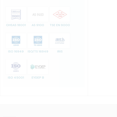
OHSAS 18001
AS 9100
TSE EN 9000
ISO 16949
ISO/TS 16949
IRIS
ISO 45001
EYDEP B