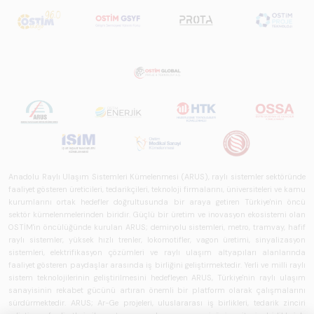
Anadolu Raylı Ulaşım Sistemleri Kümelenmesi (ARUS), raylı sistemler sektöründe
faaliyet gösteren üreticileri, tedarikçileri, teknoloji firmalarını, üniversiteleri ve kamu
kurumlarını ortak hedefler doğrultusunda bir araya getiren Türkiye'nin öncü
sektör kümelenmelerinden biridir. Güçlü bir üretim ve inovasyon ekosistemi olan
OSTİM'in öncülüğünde kurulan ARUS; demiryolu sistemleri, metro, tramvay, hafif
raylı sistemler, yüksek hızlı trenler, lokomotifler, vagon üretimi, sinyalizasyon
sistemleri, elektrifikasyon çözümleri ve raylı ulaşım altyapıları alanlarında
faaliyet gösteren paydaşlar arasında iş birliğini geliştirmektedir. Yerli ve milli raylı
sistem teknolojilerinin geliştirilmesini hedefleyen ARUS, Türkiye'nin raylı ulaşım
sanayisinin rekabet gücünü artıran önemli bir platform olarak çalışmalarını
sürdürmektedir. ARUS; Ar-Ge projeleri, uluslararası iş birlikleri, tedarik zinciri