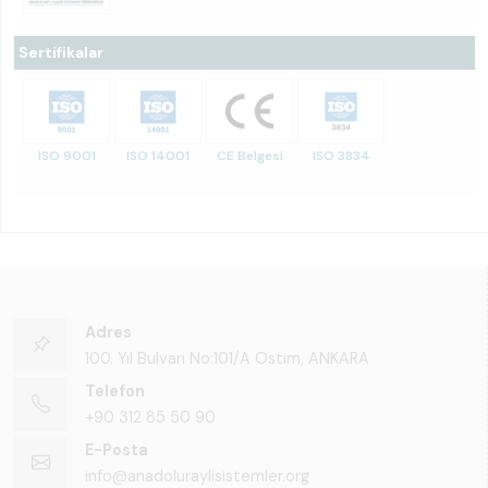
Sertifikalar
ISO 9001
ISO 14001
CE Belgesi
ISO 3834
Adres
100. Yıl Bulvarı No:101/A Ostim, ANKARA
Telefon
+90 312 85 50 90
E-Posta
info@anadoluraylisistemler.org