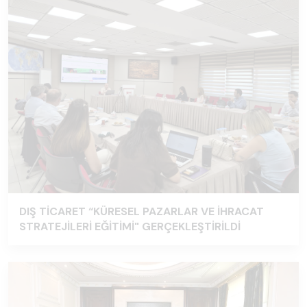
DIŞ TİCARET “KÜRESEL PAZARLAR VE İHRACAT
STRATEJİLERİ EĞİTİMİ" GERÇEKLEŞTİRİLDİ