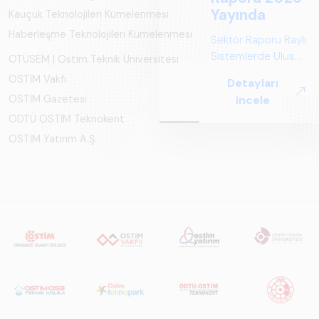
Yayında
Kauçuk Teknolojileri Kümelenmesi
Haberleşme Teknolojileri Kümelenmesi
Sektör Raporu Raylı
Sistemlerde Ulusal
OTÜSEM | Ostim Teknik Üniversitesi
ve Küresel
OSTİM Vakfı
Detayları
Perspektif ARUS
OSTİM Gazetesi
incele
tarafından
ODTÜ OSTİM Teknokent
hazırlanan "Raylı
Sistemlerde Ulusal
OSTİM Yatırım A.Ş.
ve Küresel
Perspektif – Sektör
Raporu 2025",
Türkiye ve dünya
genelindeki raylı
sistemler
sektörünü teknoloji
eğilimleri,
ekosistem yapısı
ve gelecek
perspektifi