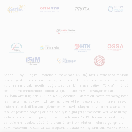
açısından kapsamlı
biçimde ele alan
bir referans
çalışmasıdır.
Anadolu Raylı Ulaşım Sistemleri Kümelenmesi (ARUS), raylı sistemler sektöründe
faaliyet gösteren üreticileri, tedarikçileri, teknoloji firmalarını, üniversiteleri ve kamu
kurumlarını ortak hedefler doğrultusunda bir araya getiren Türkiye'nin öncü
sektör kümelenmelerinden biridir. Güçlü bir üretim ve inovasyon ekosistemi olan
OSTİM'in öncülüğünde kurulan ARUS; demiryolu sistemleri, metro, tramvay, hafif
raylı sistemler, yüksek hızlı trenler, lokomotifler, vagon üretimi, sinyalizasyon
sistemleri, elektrifikasyon çözümleri ve raylı ulaşım altyapıları alanlarında
faaliyet gösteren paydaşlar arasında iş birliğini geliştirmektedir. Yerli ve milli raylı
sistem teknolojilerinin geliştirilmesini hedefleyen ARUS, Türkiye'nin raylı ulaşım
sanayisinin rekabet gücünü artıran önemli bir platform olarak çalışmalarını
sürdürmektedir. ARUS; Ar-Ge projeleri, uluslararası iş birlikleri, tedarik zinciri