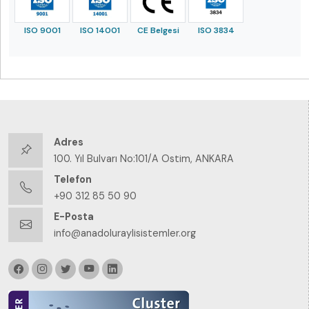
ISO 9001
ISO 14001
CE Belgesi
ISO 3834
Adres
100. Yıl Bulvarı No:101/A Ostim, ANKARA
Telefon
+90 312 85 50 90
E-Posta
info@anadoluraylisistemler.org