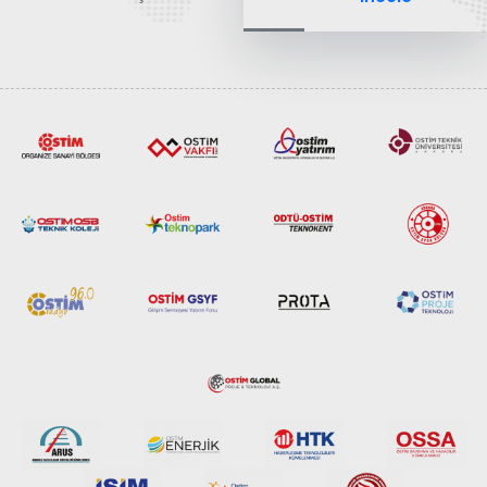
tarafından
hazırlanan "Raylı
Sistemlerde Ulusal
ve Küresel
Perspektif – Sektör
Raporu 2025",
Türkiye ve dünya
genelindeki raylı
sistemler
sektörünü teknoloji
eğilimleri,
ekosistem yapısı
ve gelecek
perspektifi
açısından kapsamlı
biçimde ele alan
bir referans
çalışmasıdır.