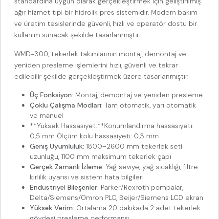
standardına uygun olarak gerçekleştirmek için geliştirilmiş
ağır hizmet tipi bir hidrolik pres sistemidir. Modern bakım
ve üretim tesislerinde güvenli, hızlı ve operatör dostu bir
kullanım sunacak şekilde tasarlanmıştır.
WMD-300, tekerlek takımlarının montaj, demontaj ve
yeniden presleme işlemlerini hızlı, güvenli ve tekrar
edilebilir şekilde gerçekleştirmek üzere tasarlanmıştır.
Üç Fonksiyon:
Montaj, demontaj ve yeniden presleme
Çoklu Çalışma Modları:
Tam otomatik, yarı otomatik
ve manuel
**Yüksek Hassasiyet:**Konumlandırma hassasiyeti:
0,5 mm Ölçüm kolu hassasiyeti: 0,3 mm
Geniş Uyumluluk:
1800–2600 mm tekerlek seti
uzunluğu, 1100 mm maksimum tekerlek çapı
Gerçek Zamanlı İzleme:
Yağ seviye, yağ sıcaklığı, filtre
kirlilik uyarısı ve sistem hata bilgileri
Endüstriyel Bileşenler:
Parker/Rexroth pompalar,
Delta/Siemens/Omron PLC, Beijer/Siemens LCD ekran
Yüksek Verim:
Ortalama 20 dakikada 2 adet tekerlek
gövdesi presleme performansı