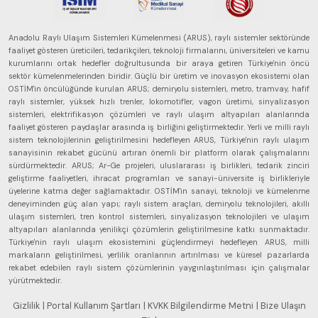
Anadolu Raylı Ulaşım Sistemleri Kümelenmesi (ARUS), raylı sistemler sektöründe
faaliyet gösteren üreticileri, tedarikçileri, teknoloji firmalarını, üniversiteleri ve kamu
kurumlarını ortak hedefler doğrultusunda bir araya getiren Türkiye'nin öncü
sektör kümelenmelerinden biridir. Güçlü bir üretim ve inovasyon ekosistemi olan
OSTİM'in öncülüğünde kurulan ARUS; demiryolu sistemleri, metro, tramvay, hafif
raylı sistemler, yüksek hızlı trenler, lokomotifler, vagon üretimi, sinyalizasyon
sistemleri, elektrifikasyon çözümleri ve raylı ulaşım altyapıları alanlarında
faaliyet gösteren paydaşlar arasında iş birliğini geliştirmektedir. Yerli ve milli raylı
sistem teknolojilerinin geliştirilmesini hedefleyen ARUS, Türkiye'nin raylı ulaşım
sanayisinin rekabet gücünü artıran önemli bir platform olarak çalışmalarını
sürdürmektedir. ARUS; Ar-Ge projeleri, uluslararası iş birlikleri, tedarik zinciri
geliştirme faaliyetleri, ihracat programları ve sanayi-üniversite iş birlikleriyle
üyelerine katma değer sağlamaktadır. OSTİM'in sanayi, teknoloji ve kümelenme
deneyiminden güç alan yapı; raylı sistem araçları, demiryolu teknolojileri, akıllı
ulaşım sistemleri, tren kontrol sistemleri, sinyalizasyon teknolojileri ve ulaşım
altyapıları alanlarında yenilikçi çözümlerin geliştirilmesine katkı sunmaktadır.
Türkiye'nin raylı ulaşım ekosistemini güçlendirmeyi hedefleyen ARUS, milli
markaların geliştirilmesi, yerlilik oranlarının artırılması ve küresel pazarlarda
rekabet edebilen raylı sistem çözümlerinin yaygınlaştırılması için çalışmalar
yürütmektedir.
Gizlilik
| Portal Kullanım Şartları
| KVKK Bilgilendirme Metni
| Bize Ulaşın