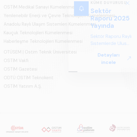
KÜME DUYURUSU
OSTİM Medikal Sanayi Kümelenmesi
Sektör
Yenilenebilir Enerji ve Çevre Teknolojileri Kümelenmesi
Raporu 2025
Anadolu Raylı Ulaşım Sistemleri Kümelenmesi
Yayında
Kauçuk Teknolojileri Kümelenmesi
Sektör Raporu Raylı
Haberleşme Teknolojileri Kümelenmesi
Sistemlerde Ulusal
ve Küresel
OTÜSEM | Ostim Teknik Üniversitesi
Detayları
Perspektif ARUS
OSTİM Vakfı
incele
tarafından
OSTİM Gazetesi
hazırlanan "Raylı
ODTÜ OSTİM Teknokent
Sistemlerde Ulusal
ve Küresel
OSTİM Yatırım A.Ş.
Perspektif – Sektör
Raporu 2025",
Türkiye ve dünya
genelindeki raylı
sistemler
sektörünü teknoloji
eğilimleri,