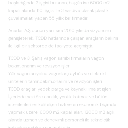
başladığında 2 işçisi bulunan, bugün ise 6000 m2
kapalı alanda 110 işçisi ile 3 vardiya olarak plastik
çuval imalatı yapan 55 yıllık bir firmadır.
Acarlar A.Ş bunun yanı sıra 2010 yılında vizyonunu
genişleterek, TCDD hatlarında çalışan araçların bakımı
ile ilgili bir sektörde de faaliyete geçmiştir.
TCDD ve 3. Şahış vagon sahibi firmaların vagon
bakım,onarım ve revizyon işleri
Yük vagonları,yolcu vagonları,raybüs ve elektrikli
ünitelerin tamir,bakım,onarım ve revizyon işleri
TCDD araçları yedek parça ve kaynaklı imalat işleri
İşlerinde sektöre canlılık, yenilik katmak ve bütün
istenilenleri en kaliteli,en hızlı ve en ekonomik biçimde
yapmak üzere; 6000 m2 kapalı alan, 12000 m2 açık
alanda uzman ve deneyimli personeli ile teknolojik
imkanlarını sizlere sunmaktadır.