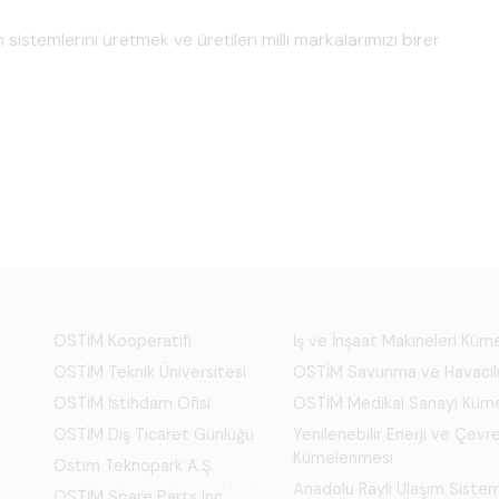
 sistemlerini üretmek ve üretilen milli markalarımızı birer
OSTİM Kooperatifi
İş ve İnşaat Makineleri Kü
OSTİM Teknik Üniversitesi
OSTİM Savunma ve Havacıl
OSTİM İstihdam Ofisi
OSTİM Medikal Sanayi Küm
OSTİM Dış Ticaret Günlüğü
Yenilenebilir Enerji ve Çevre
Kümelenmesi
Ostim Teknopark A.Ş.
Anadolu Raylı Ulaşım Siste
OSTİM Spare Parts Inc.