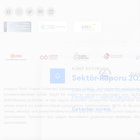
KÜME DUYURUSU
Sektör Raporu 20
Anadolu Raylı Ulaşım Sistemleri Kümelenmesi (ARUS), raylı sistemler sektöründe faal
Sektör Raporu Raylı Sistemlerde
kümelenmelerinden biridir. Güçlü bir üretim ve inovasyon ekosistemi olan OSTİM'i
Perspektif – Sektör Raporu 2025
elektrifikasyon çözümleri ve raylı ulaşım altyapıları alanlarında faaliyet gösteren pay
gelecek perspektifi açısından ka
artıran önemli bir platform olarak çalışmalarını sürdürmektedir. ARUS; Ar-Ge projeler
Detayları incele
sanayi, teknoloji ve kümelenme deneyiminden güç alan yapı; raylı sistem araçları, demi
sunmaktadır. Türkiye'nin raylı ulaşım ekosistemini güçlendirmeyi hedefleyen ARUS,
yürütmektedir.
G