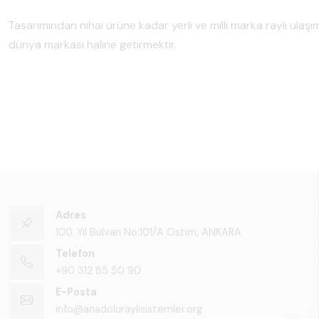
Tasarımından nihai ürüne kadar yerli ve milli marka raylı ulaşım
dünya markası haline getirmektir.
Adres
100. Yıl Bulvarı No:101/A Ostim, ANKARA
Telefon
+90 312 85 50 90
E-Posta
info@anadoluraylisistemler.org