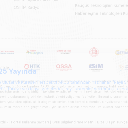
Kauçuk Teknolojileri Kümel
OSTİM Radyo
Haberleşme Teknolojileri 
25 Yayında
iyet gösteren üreticileri, tedarikçileri, teknoloji firmalarını, üniversiteleri ve kam
 Ulusal ve Küresel Perspektif ARUS tarafından hazırlanan "Raylı S
n öncülüğünde kurulan ARUS; demiryolu sistemleri, metro, tramvay, hafif raylı sistem
", Türkiye ve dünya genelindeki raylı sistemler sektörünü teknoloj
daşlar arasında iş birliğini geliştirmektedir. Yerli ve milli raylı sistem teknolojilerin
psamlı biçimde ele alan bir referans çalışmasıdır.
i, uluslararası iş birlikleri, tedarik zinciri geliştirme faaliyetleri, ihracat programla
ryolu teknolojileri, akıllı ulaşım sistemleri, tren kontrol sistemleri, sinyalizasyon tekn
 milli markaların geliştirilmesi, yerlilik oranlarının artırılması ve küresel pazarl
izlilik
| Portal Kullanım Şartları
| KVKK Bilgilendirme Metni
| Bize Ulaşın
Türkçe