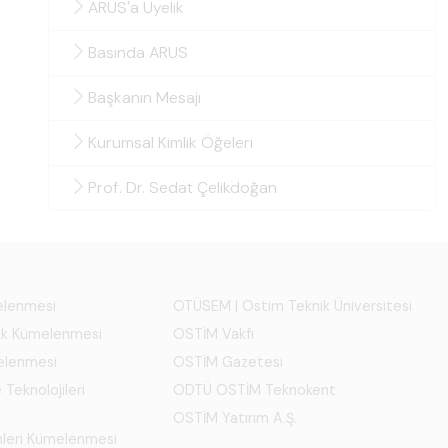
ARUS'a Üyelik
Basında ARUS
Başkanın Mesajı
Kurumsal Kimlik Öğeleri
Prof. Dr. Sedat Çelikdoğan
melenmesi
OTÜSEM | Ostim Teknik Üniversitesi
ık Kümelenmesi
OSTİM Vakfı
elenmesi
OSTİM Gazetesi
 Teknolojileri
ODTÜ OSTİM Teknokent
OSTİM Yatırım A.Ş.
mleri Kümelenmesi