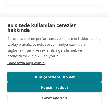
MST SATIŞ
Bu sitede kullanılan çerezler
hakkında
Çerezleri, sitenin performans ve kullanımı hakkında bilgi
toplayıp analiz etmek, sosyal medya özellikleri
Mukan Danışmanlık Gıda Temizlik
sağlamak, içerik ve reklamları geliştirmek ve
Kırtasiye İnşaat Sanayi ve Ticaret
özelleştirmek için kullanıyoruz.
Ltd.Şti
+90 312 473 11 75
Daha fazla bilgi edinin
mukan@mukan.com
Tüm çerezlere izin ver
Hepsini reddet
Netaş Telekomünikasyon A.Ş.
Çerez ayarları