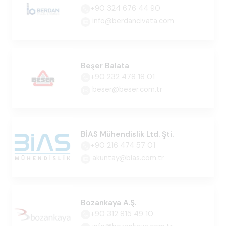
+90 324 676 44 90
info@berdancivata.com
Beşer Balata
+90 232 478 18 01
beser@beser.com.tr
BİAS Mühendislik Ltd. Şti.
+90 216 474 57 01
akuntay@bias.com.tr
Bozankaya A.Ş.
+90 312 815 49 10