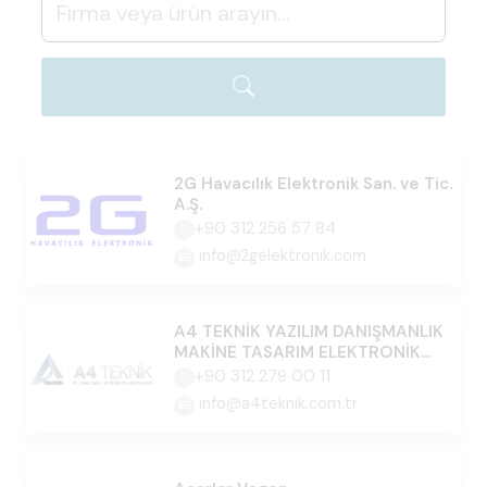
2G Havacılık Elektronik San. ve Tic.
A.Ş.
+90 312 256 57 84
info@2gelektronik.com
A4 TEKNİK YAZILIM DANIŞMANLIK
MAKİNE TASARIM ELEKTRONİK
İTH.İHR.SAN.TİC.LTD.ŞTİ.
+90 312 279 00 11
info@a4teknik.com.tr