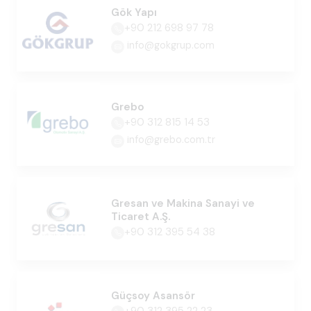
Gök Yapı
+90 212 698 97 78
info@gokgrup.com
Grebo
+90 312 815 14 53
info@grebo.com.tr
Gresan ve Makina Sanayi ve
Ticaret A.Ş.
+90 312 395 54 38
Güçsoy Asansör