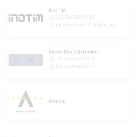
İNOTİM
+90 256 213 83 83
mehmet.temel@inotim.com
İnotra Raylı Sistemler
+90 264 502 22 22
info@inotra.com.tr
İntetra