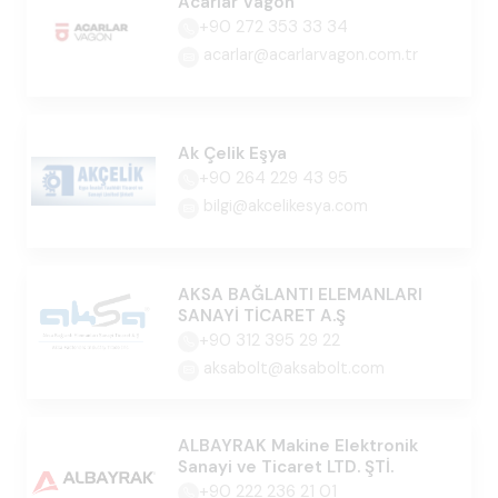
Acarlar Vagon
+90 272 353 33 34
acarlar@acarlarvagon.com.tr
Ak Çelik Eşya
+90 264 229 43 95
bilgi@akcelikesya.com
AKSA BAĞLANTI ELEMANLARI
SANAYİ TİCARET A.Ş
+90 312 395 29 22
aksabolt@aksabolt.com
ALBAYRAK Makine Elektronik
Sanayi ve Ticaret LTD. ŞTİ.
+90 222 236 21 01