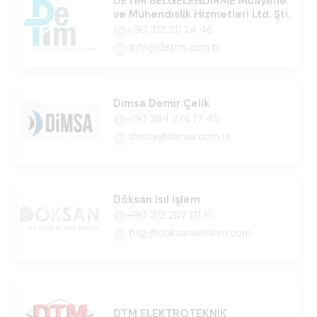
DETİM BELGELENDİRME Muayene
ve Mühendislik Hizmetleri Ltd. Şti.
+90 312 211 24 46
info@detim.com.tr
Dimsa Demir Çelik
+90 264 276 17 45
dimsa@dimsa.com.tr
Döksan Isıl İşlem
+90 312 267 01 11
bilgi@doksanisilislem.com
DTM ELEKTROTEKNİK