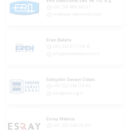
ERA Elektronik San. ve Tic. A.Ş.
+90 216 466 88 07
era@era-electronic.com
Eren Balata
+90 232 877 04 12
info@erenbalata.com.tr
Eskişehir Sanayi Odası
+90 222 236 03 60
eso@eso.org.tr
Esray Makina
+90 222 236 26 00