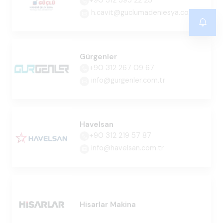
+90 312 395 22 23
h.cavit@guclumadeniesya.com
Gürgenler
+90 312 267 09 67
info@gurgenler.com.tr
Havelsan
+90 312 219 57 87
info@havelsan.com.tr
Hisarlar Makina