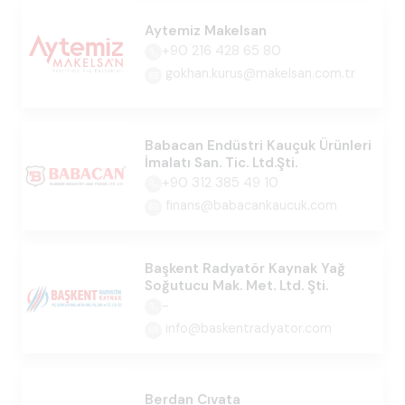
Aytemiz Makelsan
+90 216 428 65 80
gokhan.kurus@makelsan.com.tr
Babacan Endüstri Kauçuk Ürünleri
İmalatı San. Tic. Ltd.Şti.
+90 312 385 49 10
finans@babacankaucuk.com
Başkent Radyatör Kaynak Yağ
Soğutucu Mak. Met. Ltd. Şti.
-
info@baskentradyator.com
Berdan Cıvata