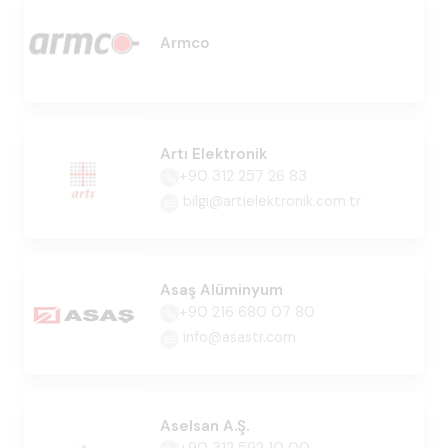
Armco
Artı Elektronik
+90 312 257 26 83
bilgi@artielektronik.com.tr
Asaş Alüminyum
+90 216 680 07 80
info@asastr.com
Aselsan A.Ş.