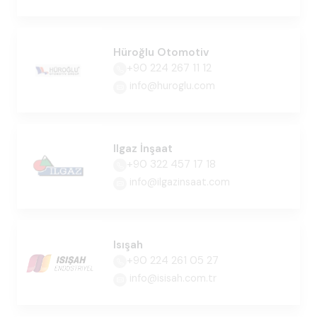
Hüroğlu Otomotiv
+90 224 267 11 12
info@huroglu.com
Ilgaz İnşaat
+90 322 457 17 18
info@ilgazinsaat.com
Isışah
+90 224 261 05 27
info@isisah.com.tr