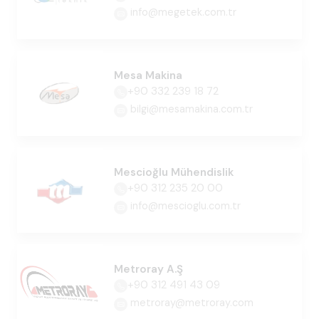
info@megetek.com.tr
Mesa Makina
+90 332 239 18 72
bilgi@mesamakina.com.tr
Mescioğlu Mühendislik
+90 312 235 20 00
info@mescioglu.com.tr
Metroray A.Ş
+90 312 491 43 09
metroray@metroray.com