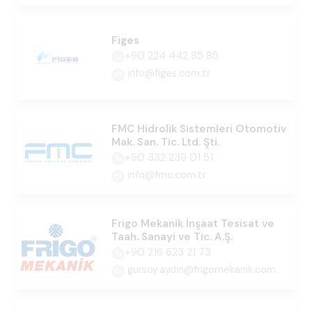
Figes
+90 224 442 85 85
info@figes.com.tr
FMC Hidrolik Sistemleri Otomotiv
Mak. San. Tic. Ltd. Şti.
+90 332 239 01 51
info@fmc.com.tr
Frigo Mekanik İnşaat Tesisat ve
Taah. Sanayi ve Tic. A.Ş.
+90 216 623 21 73
gursoy.aydin@frigomekanik.com