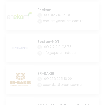
Enekom
+90 312 210 15 06
enekom@enekom.com.tr
Epsilon-NDT
+90 212 219 03 73
info@epsilon-ndt.com
ER-BAKIR
+90 258 295 19 29
ecevikkol@erbakir.com.tr