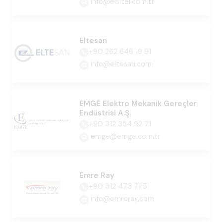
info@elsitel.com.tr
Eltesan
+90 262 646 19 91
info@eltesan.com
EMGE Elektro Mekanik Gereçler
Endüstrisi A.Ş.
+90 312 354 92 71
emge@emge.com.tr
Emre Ray
+90 312 473 71 51
info@emreray.com