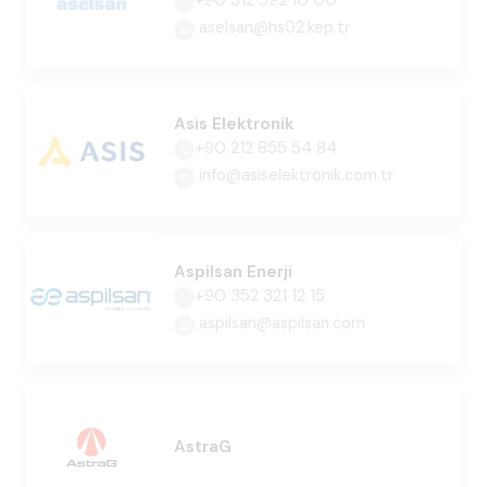
+90 312 592 10 00
aselsan@hs02.kep.tr
Asis Elektronik
+90 212 855 54 84
info@asiselektronik.com.tr
Aspilsan Enerji
+90 352 321 12 15
aspilsan@aspilsan.com
AstraG