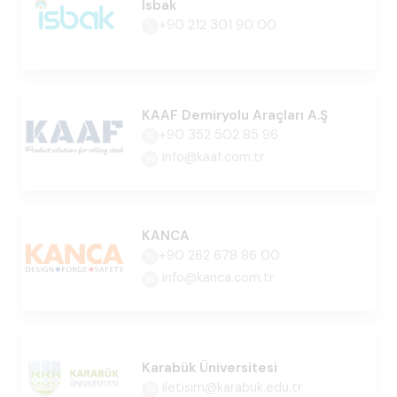
İsbak
+90 212 301 90 00
KAAF Demiryolu Araçları A.Ş
+90 352 502 85 96
info@kaaf.com.tr
KANCA
+90 262 678 86 00
info@kanca.com.tr
Karabük Üniversitesi
iletisim@karabuk.edu.tr