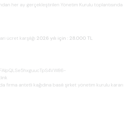
ndan her ay gerçekleştirilen Yönetim Kurulu toplantısında
ri ücret karşılığı
2026 yılı için : 28.000 TL
e/1FAIpQLSe5hxguucTpS4VW86-
link
a firma antetli kağıdına basılı şirket yönetim kurulu kararı