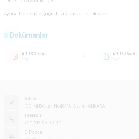
Sanayi Sicil Belgesi
Ayrıca küme üyeliği için tüzüğümüzü inceleyiniz.
Dokümanlar
ARUS Tüzük
ARUS Üyelik
PDF
RAR
Adres
100. Yıl Bulvarı No:101/A Ostim, ANKARA
Telefon
+90 312 85 50 90
E-Posta