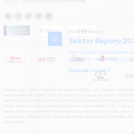
info@anadoluraylisistemler.org
KÜME DUYURUSU
Sektör Raporu 20
Sektör Raporu Raylı Sistemlerde
Perspektif – Sektör Raporu 2025
gelecek perspektifi açısından ka
Detayları incele
Anadolu Raylı Ulaşım Sistemleri Kümelenmesi (ARUS), raylı sistemler sektöründe faal
kümelenmelerinden biridir. Güçlü bir üretim ve inovasyon ekosistemi olan OSTİM'i
elektrifikasyon çözümleri ve raylı ulaşım altyapıları alanlarında faaliyet gösteren pay
artıran önemli bir platform olarak çalışmalarını sürdürmektedir. ARUS; Ar-Ge projeler
sanayi, teknoloji ve kümelenme deneyiminden güç alan yapı; raylı sistem araçları, demi
sunmaktadır. Türkiye'nin raylı ulaşım ekosistemini güçlendirmeyi hedefleyen ARUS,
yürütmektedir.
G