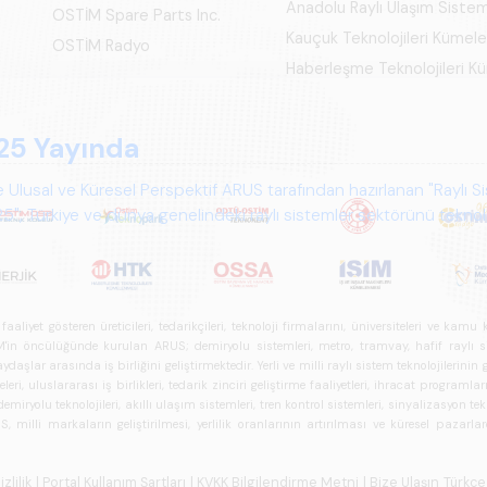
Anadolu Raylı Ulaşım Siste
OSTİM Spare Parts Inc.
Kauçuk Teknolojileri Kümel
OSTİM Radyo
Haberleşme Teknolojileri 
25 Yayında
 Ulusal ve Küresel Perspektif ARUS tarafından hazırlanan "Raylı S
", Türkiye ve dünya genelindeki raylı sistemler sektörünü teknoloj
psamlı biçimde ele alan bir referans çalışmasıdır.
iyet gösteren üreticileri, tedarikçileri, teknoloji firmalarını, üniversiteleri ve kam
n öncülüğünde kurulan ARUS; demiryolu sistemleri, metro, tramvay, hafif raylı sistem
daşlar arasında iş birliğini geliştirmektedir. Yerli ve milli raylı sistem teknolojilerin
i, uluslararası iş birlikleri, tedarik zinciri geliştirme faaliyetleri, ihracat programla
ryolu teknolojileri, akıllı ulaşım sistemleri, tren kontrol sistemleri, sinyalizasyon tekn
 milli markaların geliştirilmesi, yerlilik oranlarının artırılması ve küresel pazarl
izlilik
| Portal Kullanım Şartları
| KVKK Bilgilendirme Metni
| Bize Ulaşın
Türkçe