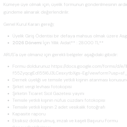
Kümeye üye olmak için, üyelik formunun gönderilmesinin ardı
gündeme alınarak değerlendirilir.
Genel Kurul Kararı gereği;
Üyelik Giriş Ödentisi bir defaya mahsus olmak üzere Asga
2026 Dönemi
İçin Yıllık Aidat** : 28.000 TL**
ARUS'a üye olmanız için gerekli belgeler aşağıdaki gibidir:
Formu doldurunuz
https://docs.google.com/forms/d/
f55ZyqcgEd155l6J3LCesxytbXgs-Eg/viewform?usp=sf_
Dernek üyeliği ve temsile yetkili kişinin atanması konusund
Şirket vergi levhası fotokopisi
Şirketin Ticaret Sicil Gazetesi yayını
Temsile yetkili kişinin nüfus cüzdanı fotokopisi
Temsile yetkili kişinin 2 adet vesikalık fotoğrafı
Kapasite raporu
Eksiksiz doldurulmuş, imzalı ve kaşeli Başvuru Formu