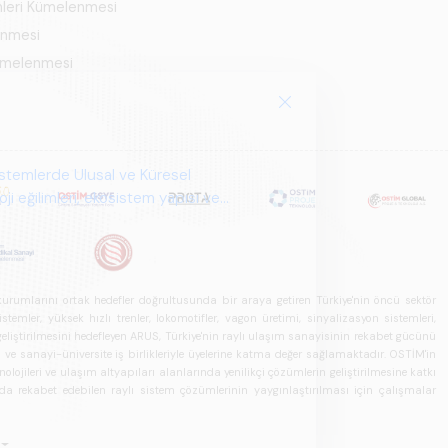
mleri Kümelenmesi
enmesi
Kümelenmesi
istemlerde Ulusal ve Küresel
i eğilimleri, ekosistem yapısı ve
u kurumlarını ortak hedefler doğrultusunda bir araya getiren Türkiye'nin öncü sektör
ler, yüksek hızlı trenler, lokomotifler, vagon üretimi, sinyalizasyon sistemleri,
in geliştirilmesini hedefleyen ARUS, Türkiye'nin raylı ulaşım sanayisinin rekabet gücünü
rı ve sanayi-üniversite iş birlikleriyle üyelerine katma değer sağlamaktadır. OSTİM'in
olojileri ve ulaşım altyapıları alanlarında yenilikçi çözümlerin geliştirilmesine katkı
arda rekabet edebilen raylı sistem çözümlerinin yaygınlaştırılması için çalışmalar