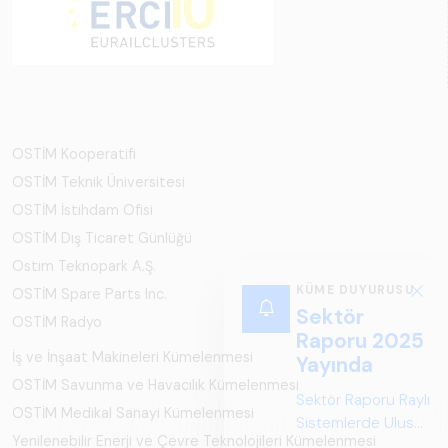
OSTİM Kooperatifi
OSTİM Teknik Üniversitesi
OSTİM İstihdam Ofisi
OSTİM Dış Ticaret Günlüğü
Ostim Teknopark A.Ş.
KÜME DUYURUSU
OSTİM Spare Parts Inc.
Sektör
OSTİM Radyo
Raporu 2025
İş ve İnşaat Makineleri Kümelenmesi
Yayında
OSTİM Savunma ve Havacılık Kümelenmesi
Sektör Raporu Raylı
OSTİM Medikal Sanayi Kümelenmesi
Sistemlerde Ulusal
Yenilenebilir Enerji ve Çevre Teknolojileri Kümelenmesi
ve Küresel