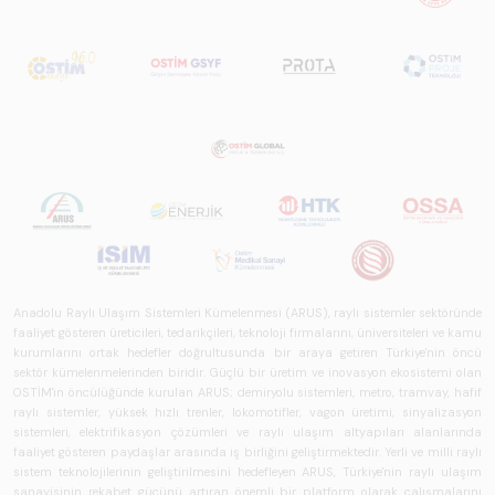
Anadolu Raylı Ulaşım Sistemleri Kümelenmesi (ARUS), raylı sistemler sektöründe
faaliyet gösteren üreticileri, tedarikçileri, teknoloji firmalarını, üniversiteleri ve kamu
kurumlarını ortak hedefler doğrultusunda bir araya getiren Türkiye'nin öncü
sektör kümelenmelerinden biridir. Güçlü bir üretim ve inovasyon ekosistemi olan
OSTİM'in öncülüğünde kurulan ARUS; demiryolu sistemleri, metro, tramvay, hafif
raylı sistemler, yüksek hızlı trenler, lokomotifler, vagon üretimi, sinyalizasyon
sistemleri, elektrifikasyon çözümleri ve raylı ulaşım altyapıları alanlarında
faaliyet gösteren paydaşlar arasında iş birliğini geliştirmektedir. Yerli ve milli raylı
sistem teknolojilerinin geliştirilmesini hedefleyen ARUS, Türkiye'nin raylı ulaşım
sanayisinin rekabet gücünü artıran önemli bir platform olarak çalışmalarını