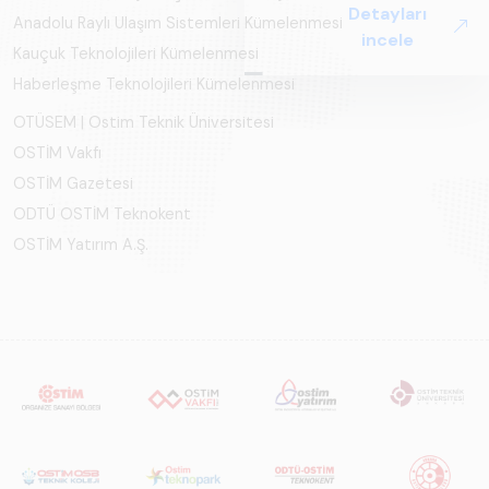
Detayları
Perspektif ARUS
Anadolu Raylı Ulaşım Sistemleri Kümelenmesi
incele
tarafından
Kauçuk Teknolojileri Kümelenmesi
hazırlanan "Raylı
Haberleşme Teknolojileri Kümelenmesi
Sistemlerde Ulusal
ve Küresel
OTÜSEM | Ostim Teknik Üniversitesi
Perspektif – Sektör
OSTİM Vakfı
Raporu 2025",
OSTİM Gazetesi
Türkiye ve dünya
ODTÜ OSTİM Teknokent
genelindeki raylı
OSTİM Yatırım A.Ş.
sistemler
sektörünü teknoloji
eğilimleri,
ekosistem yapısı
ve gelecek
perspektifi
açısından kapsamlı
biçimde ele alan
bir referans
çalışmasıdır.