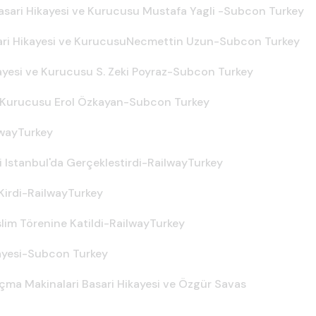
asari Hikayesi ve Kurucusu Mustafa Yagli -Subcon Turkey
i Hikayesi ve Kurucusu
Necmettin Uzun-Subcon Turkey
kayesi ve Kurucusu S. Zeki Poyraz-Subcon Turkey
e Kurucusu Erol Özkayan-Subcon Turkey
lwayTurkey
i Istanbul'da Gerçeklestirdi-RailwayTurkey
 Kirdi-RailwayTurkey
slim Törenine Katildi-RailwayTurkey
kayesi-Subcon Turkey
çma Makinalari Basari Hikayesi ve Özgür Savas