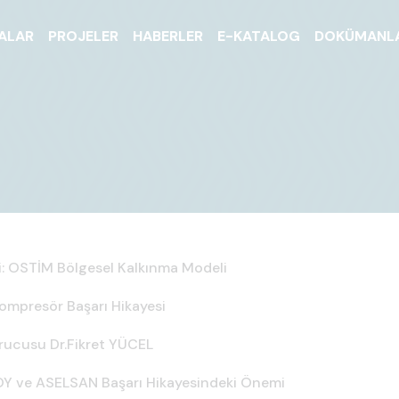
ALAR
PROJELER
HABERLER
E-KATALOG
DOKÜMANL
si: OSTİM Bölgesel Kalkınma Modeli
ompresör Başarı Hikayesi
urucusu Dr.Fikret YÜCEL
OY ve ASELSAN Başarı Hikayesindeki Önemi