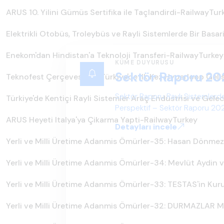
ARUS 10. Yilini Gümüs Sertifika ile Taçlandirdi-RailwayTur
Elektrikli Otobüs, Troleybüs ve Rayli Sistemlerde Bir Basa
Enekom'dan Hindistan'a Teknoloji Transferi-RailwayTurkey
KÜME DUYURUSU
Sektör Raporu 20
Teknofest Çerçevesinde Türkiye'de Ilk Kez Hyperloop Geli
Sektör Raporu Raylı Sistemlerde
Türkiye'de Kentiçi Rayli Sistemler Araç Endüstrisi ve Gele
Perspektif – Sektör Raporu 2025
gelecek perspektifi açısından ka
ARUS Heyeti Italya'ya Çikarma Yapti-RailwayTurkey
Detayları incele
Yerli ve Milli Üretime Adanmis Ömürler-35: Hasan Dönme
Yerli ve Milli Üretime Adanmis Ömürler-34: Mevlüt Aydin 
Yerli ve Milli Üretime Adanmis Ömürler-33: TESTAS'in Ku
Yerli ve Milli Üretime Adanmis Ömürler-32: DURMAZLAR M