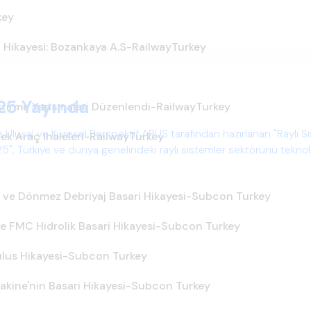
key
ri Hikayesi: Bozankaya A.S-RailwayTurkey
25 Yayında
stirme Yarismalari Düzenlendi-RailwayTurkey
 Ulusal ve Küresel Perspektif ARUS tarafından hazırlanan "Raylı S
cek Araç Ihaleleri-RailwayTurkey
", Türkiye ve dünya genelindeki raylı sistemler sektörünü teknoloj
psamlı biçimde ele alan bir referans çalışmasıdır.
z ve Dönmez Debriyaj Basari Hikayesi-Subcon Turkey
ve FMC Hidrolik Basari Hikayesi-Subcon Turkey
rulus Hikayesi-Subcon Turkey
akine'nin Basari Hikayesi-Subcon Turkey