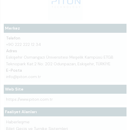
Merkez
Telefon
+90 222 222 12 34
Adres
Eskişehir Osmangazi Üniversitesi Meşelik Kampüsü ETGB
Teknopark Kat:2 No: 202 Odunpazarı, Eskişehir, TÜRKİYE
E-Posta
info@piton.com.tr
Web Site
https://www.piton.com.tr
Faaliyet Alanları
Haberleşme
Bilet Geçiş ve Turnike Sistemleri