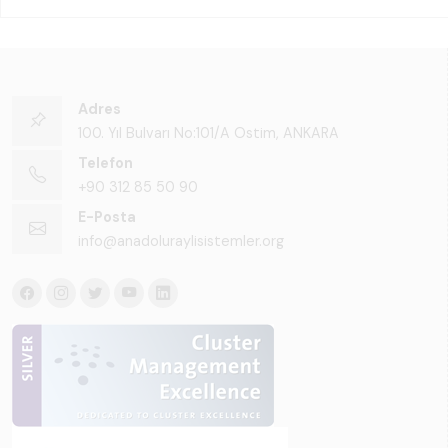
Adres
100. Yıl Bulvarı No:101/A Ostim, ANKARA
Telefon
+90 312 85 50 90
E-Posta
info@anadoluraylisistemler.org