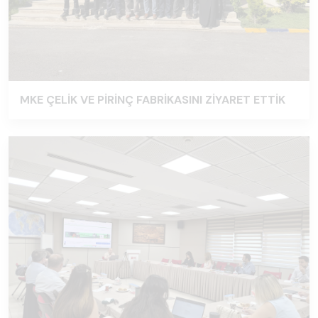
MKE ÇELİK VE PİRİNÇ FABRİKASINI ZİYARET ETTİK