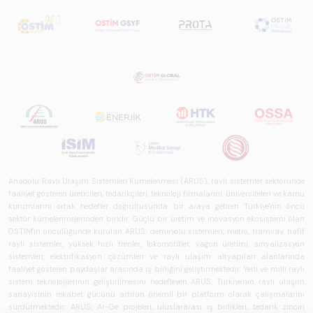
Anadolu Raylı Ulaşım Sistemleri Kümelenmesi (ARUS), raylı sistemler sektöründe
faaliyet gösteren üreticileri, tedarikçileri, teknoloji firmalarını, üniversiteleri ve kamu
kurumlarını ortak hedefler doğrultusunda bir araya getiren Türkiye'nin öncü
sektör kümelenmelerinden biridir. Güçlü bir üretim ve inovasyon ekosistemi olan
OSTİM'in öncülüğünde kurulan ARUS; demiryolu sistemleri, metro, tramvay, hafif
raylı sistemler, yüksek hızlı trenler, lokomotifler, vagon üretimi, sinyalizasyon
sistemleri, elektrifikasyon çözümleri ve raylı ulaşım altyapıları alanlarında
faaliyet gösteren paydaşlar arasında iş birliğini geliştirmektedir. Yerli ve milli raylı
sistem teknolojilerinin geliştirilmesini hedefleyen ARUS, Türkiye'nin raylı ulaşım
sanayisinin rekabet gücünü artıran önemli bir platform olarak çalışmalarını
sürdürmektedir. ARUS; Ar-Ge projeleri, uluslararası iş birlikleri, tedarik zinciri