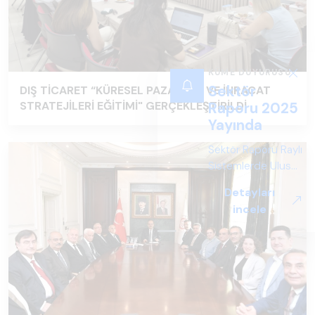
DIŞ TİCARET “KÜRESEL PAZARLAR VE İHRACAT
STRATEJİLERİ EĞİTİMİ" GERÇEKLEŞTİRİLDİ