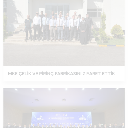
MKE ÇELİK VE PİRİNÇ FABRİKASINI ZİYARET ETTİK