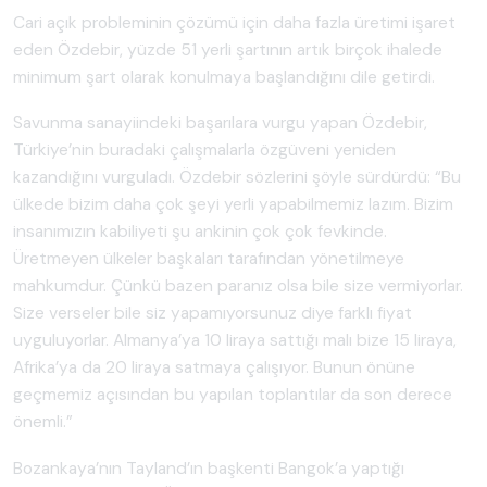
Cari açık probleminin çözümü için daha fazla üretimi işaret
eden Özdebir, yüzde 51 yerli şartının artık birçok ihalede
minimum şart olarak konulmaya başlandığını dile getirdi.
Savunma sanayiindeki başarılara vurgu yapan Özdebir,
Türkiye’nin buradaki çalışmalarla özgüveni yeniden
kazandığını vurguladı. Özdebir sözlerini şöyle sürdürdü: “Bu
ülkede bizim daha çok şeyi yerli yapabilmemiz lazım. Bizim
insanımızın kabiliyeti şu ankinin çok çok fevkinde.
Üretmeyen ülkeler başkaları tarafından yönetilmeye
mahkumdur. Çünkü bazen paranız olsa bile size vermiyorlar.
Size verseler bile siz yapamıyorsunuz diye farklı fiyat
uyguluyorlar. Almanya’ya 10 liraya sattığı malı bize 15 liraya,
Afrika’ya da 20 liraya satmaya çalışıyor. Bunun önüne
geçmemiz açısından bu yapılan toplantılar da son derece
önemli.”
Bozankaya’nın Tayland’ın başkenti Bangok’a yaptığı