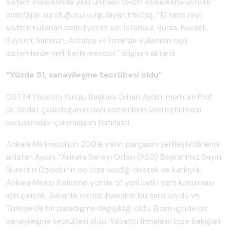
sistem ihalelerinde yerli ürünleri tercih etmelerine yönelik
avantajlar sunduğunu vurgulayan Pektaş, “12 tane raylı
sistem kullanan belediyemiz var. İstanbul, Bursa, Kocaeli,
Kayseri, Samsun, Antalya ve İzmir’de kullanılan raylı
sistemlerde yerli katkı mevcut.” bilgisini aktardı.
“Yüzde 51, sanayileşme tecrübesi oldu”
OSTİM Yönetim Kurulu Başkanı Orhan Aydın, merhum Prof.
Dr. Sedat Çelikdoğan’ın raylı sistemlerin yerlileştirilmesi
konusundaki çalışmalarını hatırlattı.
Ankara Metrosu’nun 200’e yakın parçasını yerlileştirdiklerini
anlatan Aydın, “Ankara Sanayi Odası (ASO) Başkanımız Sayın
Nurettin Özdebir’in de bize verdiği destek ve katkıyla,
Ankara Metro ihalesine yüzde 51 yerli katkı şartı konulması
için çalıştık. Bakanlık metro ihalesine bu şartı koydu ve
Türkiye’de bir paradigma değişikliği oldu. Bizim içinde bir
sanayileşme tecrübesi oldu. Yabancı firmaların bize bakışları