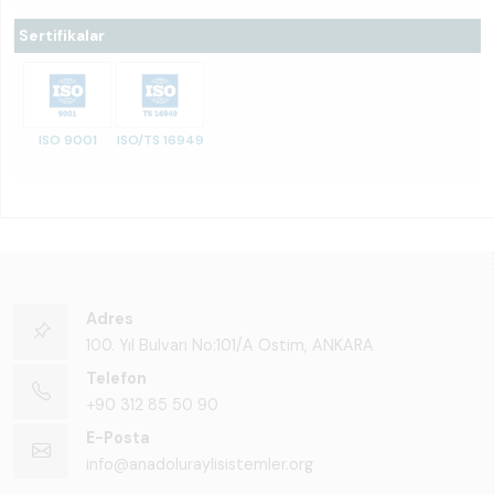
Sertifikalar
ISO 9001
ISO/TS 16949
Adres
100. Yıl Bulvarı No:101/A Ostim, ANKARA
Telefon
+90 312 85 50 90
E-Posta
info@anadoluraylisistemler.org