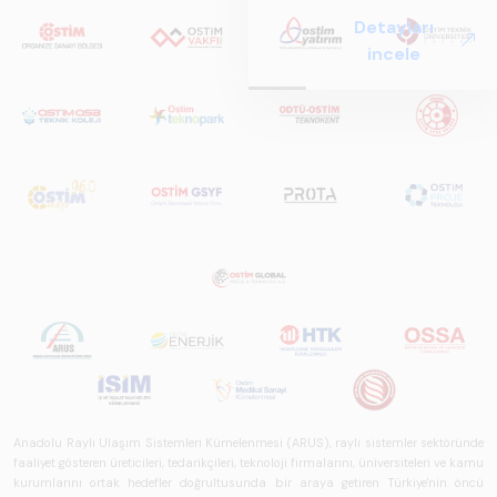
ve Küresel
Detayları
Perspektif ARUS
incele
tarafından
hazırlanan "Raylı
Sistemlerde Ulusal
ve Küresel
Perspektif – Sektör
Raporu 2025",
Türkiye ve dünya
genelindeki raylı
sistemler
sektörünü teknoloji
eğilimleri,
ekosistem yapısı
ve gelecek
perspektifi
açısından kapsamlı
biçimde ele alan
Anadolu Raylı Ulaşım Sistemleri Kümelenmesi (ARUS), raylı sistemler sektöründe
faaliyet gösteren üreticileri, tedarikçileri, teknoloji firmalarını, üniversiteleri ve kamu
bir referans
kurumlarını ortak hedefler doğrultusunda bir araya getiren Türkiye'nin öncü
çalışmasıdır.