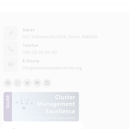
Adres
100. Yıl Bulvarı No:101/A Ostim, ANKARA
Telefon
+90 312 85 50 90
E-Posta
info@anadoluraylisistemler.org