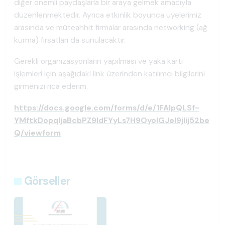
diğer önemli paydaşlarla bir araya gelmek amacıyla
düzenlenmektedir. Ayrıca etkinlik boyunca üyelerimiz
arasında ve müteahhit firmalar arasında networking (ağ
kurma) fırsatları da sunulacaktır.
Gerekli organizasyonların yapılması ve yaka kartı
işlemleri için aşağıdaki link üzerinden katılımcı bilgilerini
girmenizi rica ederim.
https://docs.google.com/forms/d/e/1FAIpQLSf-
YMftkDopqIjaBcbPZ9IdFYyLs7H9OyolGJeI9jlij52be
Q/viewform
Görseller