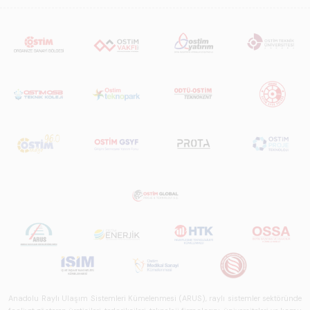
Anadolu Raylı Ulaşım Sistemleri Kümelenmesi (ARUS), raylı sistemler sektöründe