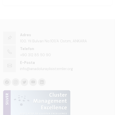
Adres
100. Yıl Bulvarı No:101/A Ostim, ANKARA
Telefon
+90 312 85 50 90
E-Posta
info@anadoluraylisistemler.org