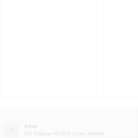
Adres
100. Yıl Bulvarı No:101/A Ostim, ANKARA