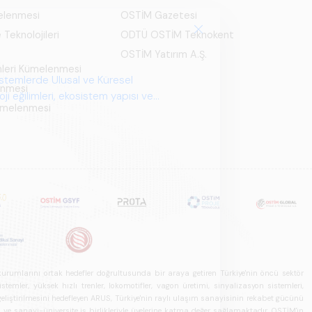
elenmesi
OSTİM Gazetesi
 Teknolojileri
ODTÜ OSTİM Teknokent
OSTİM Yatırım A.Ş.
mleri Kümelenmesi
istemlerde Ulusal ve Küresel
enmesi
i eğilimleri, ekosistem yapısı ve
Kümelenmesi
u kurumlarını ortak hedefler doğrultusunda bir araya getiren Türkiye'nin öncü sektör
ler, yüksek hızlı trenler, lokomotifler, vagon üretimi, sinyalizasyon sistemleri,
in geliştirilmesini hedefleyen ARUS, Türkiye'nin raylı ulaşım sanayisinin rekabet gücünü
rı ve sanayi-üniversite iş birlikleriyle üyelerine katma değer sağlamaktadır. OSTİM'in