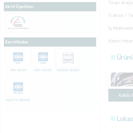
Ticari Araçl
Aktif Üyelikler
Traktör / T
İş Makinala
Kabin: Hisar
Sertifikalar
Ürünl
ISO 9001
ISO 14001
OHSAS 18001
Kablo 
ISO/TS 16949
Loka