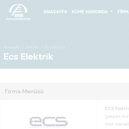
ANASAYFA
KÜME HAKKINDA
FIRM
Anasayfa
Firmalar
Ecs Elektrik
Ecs Elektrik
Firma Menüsü
ECS Elektri
çalışanı, k
test olanak