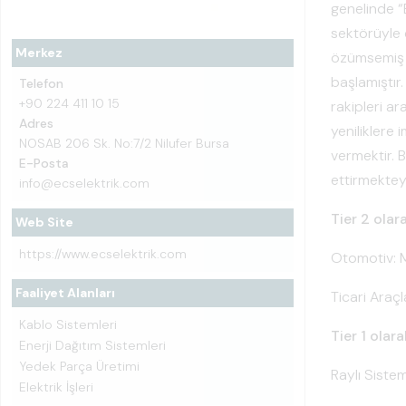
genelinde “
sektörüyle ç
Merkez
özümsemiş 
başlamıştır
Telefon
+90 224 411 10 15
rakipleri a
Adres
yeniliklere
NOSAB 206 Sk. No:7/2 Nilufer Bursa
vermektir. B
E-Posta
ettirmektey
info@ecselektrik.com
Tier 2 olar
Web Site
https://www.ecselektrik.com
Otomotiv: M
Faaliyet Alanları
Ticari Araç
Kablo Sistemleri
Tier 1 olar
Enerji Dağıtım Sistemleri
Yedek Parça Üretimi
Raylı Siste
Elektrik İşleri