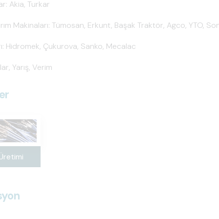
ar: Akia, Turkar
arım Makinaları: Tümosan, Erkunt, Başak Traktör, Agco, YTO, Son
rı: Hidromek, Çukurova, Sanko, Mecalac
lar, Yarış, Verim
er
Üretimi
syon