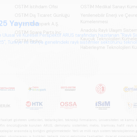
OSTİM İstihdam Ofisi
OSTİM Medikal Sanayi Küm
OSTİM Dış Ticaret Günlüğü
Yenilenebilir Enerji ve Çevre
25 Yayında
Kümelenmesi
Ostim Teknopark A.Ş.
Anadolu Raylı Ulaşım Siste
OSTİM Spare Parts Inc.
 Ulusal ve Küresel Perspektif ARUS tarafından hazırlanan "Raylı S
Kauçuk Teknolojileri Kümel
OSTİM Radyo
", Türkiye ve dünya genelindeki raylı sistemler sektörünü teknoloj
Haberleşme Teknolojileri 
psamlı biçimde ele alan bir referans çalışmasıdır.
iyet gösteren üreticileri, tedarikçileri, teknoloji firmalarını, üniversiteleri ve kam
n öncülüğünde kurulan ARUS; demiryolu sistemleri, metro, tramvay, hafif raylı sistem
daşlar arasında iş birliğini geliştirmektedir. Yerli ve milli raylı sistem teknolojilerin
i, uluslararası iş birlikleri, tedarik zinciri geliştirme faaliyetleri, ihracat programla