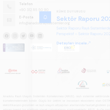
Telefon
+90 312 85 50 90
KÜME DUYURUSU
Sektör Raporu 20
E-Posta
info@anadoluraylisistemler.org
Sektör Raporu Raylı Sistemlerde
Perspektif – Sektör Raporu 2025
gelecek perspektifi açısından ka
Detayları incele
Anadolu Raylı Ulaşım Sistemleri Kümelenmesi (ARUS), raylı sistemler sektöründe faal
kümelenmelerinden biridir. Güçlü bir üretim ve inovasyon ekosistemi olan OSTİM'i
elektrifikasyon çözümleri ve raylı ulaşım altyapıları alanlarında faaliyet gösteren pay
artıran önemli bir platform olarak çalışmalarını sürdürmektedir. ARUS; Ar-Ge projeler