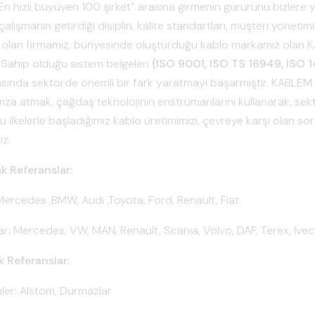
En hızlı büyüyen 100 şirket” arasına girmenin gururunu bizler
alışmanın getirdiği disiplin, kalite standartları, müşteri yöneti
olan firmamız, bünyesinde oluşturduğu kablo markamız olan KA
. Sahip olduğu sistem belgeleri
(ISO 9001, ISO TS 16949, ISO 
rasında sektörde önemli bir fark yaratmayı başarmıştır. KABLEM 
 imza atmak, çağdaş teknolojinin enstrümanlarını kullanarak, se
u ilkelerle başladığımız kablo üretimimizi, çevreye karşı olan so
iz.
ak Referanslar:
ercedes ,BMW, Audi ,Toyota, Ford, Renault, Fiat
lar: Mercedes, VW, MAN, Renault, Scania, Volvo, DAF, Terex, Ive
ak Referanslar:
mler: Alstom, Durmazlar