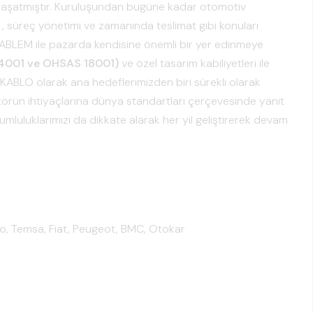
e yaşatmıştır. Kuruluşundan bugüne kadar otomotiv
mi , süreç yönetimi ve zamanında teslimat gibi konuları
BLEM ile pazarda kendisine önemli bir yer edinmeye
14001
ve OHSAS 18001)
ve özel tasarım kabiliyetleri ile
KABLO olarak ana hedeflerimizden biri sürekli olarak
ktörün ihtiyaçlarına dünya standartları çerçevesinde yanıt
rumluluklarımızı da dikkate alarak her yıl geliştirerek devam
co, Temsa, Fiat, Peugeot, BMC, Otokar